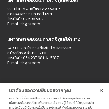
มหาวิทยาลัยธรรมศาสตร์ ศูนย์รังสิต
99 หมู่ 18 ถ.พหลโยธิน ต.คลองหนึ่ง
อ.คลองหลวง จ.ปทุมธานี 12120
โทรศัพท์ : 02 696 5102
E-mail:
tls@tu.ac.th
มหาวิทยาลัยธรรมศาสตร์ ศูนย์ลำปาง
248 หมู่ 2 ถ.ลำปาง-เชียงใหม่ ต.ปงยางคก
อ.ห้างฉัตร จ.ลำปาง 52190
โทรศัพท์ : 054 237 981 ต่อ 5387
E-mail:
tls@tu.ac.th
เราต้องขอความยินยอมจากคุณ
เราใช้คุกกี้เพื่อช่วยให้ไซต์ของเราทำงานได้อย่างถูกต้อง แสดง
เนื้อหาและโฆษณาที่ตรงกับความสนใจของผู้ใช้ เปิดให้ใช้คุณสมบัติ
ทางโซเชียลมีเดีย และเพื่อวิเคราะห์การเข้าถึงข้อมูลของเรา เรายัง