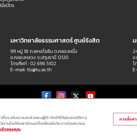
นียบัตร
มหาวิทยาลัยธรรมศาสตร์ ศูนย์รังสิต
ม
99 หมู่ 18 ถ.พหลโยธิน ต.คลองหนึ่ง
24
อ.คลองหลวง จ.ปทุมธานี 12120
อ.
โทรศัพท์ : 02 696 5102
โท
E-mail:
tls@tu.ac.th
E
Copyright © All Right Reserved
ณาที่ตรงกับความสนใจของผู้ใช้ เปิดให้ใช้คุณสมบัติทาง
การตั้งค่าค
ารใช้งานไซต์กับพาร์ทเนอร์โซเชียลมีเดีย การโฆษณาและ
วนตัวของคุณ