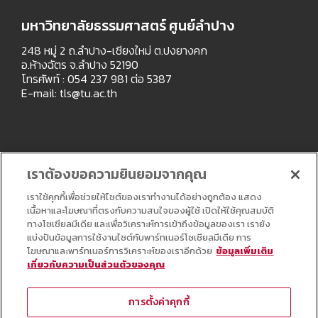
มหาวิทยาลัยธรรมศาสตร์ ศูนย์ลำปาง
248 หมู่ 2 ถ.ลำปาง-เชียงใหม่ ต.ปงยางคก
อ.ห้างฉัตร จ.ลำปาง 52190
โทรศัพท์ : 054 237 981 ต่อ 5387
E-mail:
tls@tu.ac.th
เราต้องขอความยินยอมจากคุณ
เราใช้คุกกี้เพื่อช่วยให้ไซต์ของเราทำงานได้อย่างถูกต้อง แสดง
เนื้อหาและโฆษณาที่ตรงกับความสนใจของผู้ใช้ เปิดให้ใช้คุณสมบัติ
ทางโซเชียลมีเดีย และเพื่อวิเคราะห์การเข้าถึงข้อมูลของเรา เรายัง
แบ่งปันข้อมูลการใช้งานไซต์กับพาร์ทเนอร์โซเชียลมีเดีย การ
โฆษณาและพาร์ทเนอร์การวิเคราะห์ของเราอีกด้วย
ข้อมูลเพิ่มเติม
เกี่ยวกับความเป็นส่วนตัวของคุณ
Copyright © All Right Reserved
การตั้งค่าคุกกี้