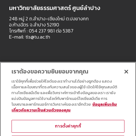
มหาวิทยาลัยธรรมศาสตร์ ศูนย์ลำปาง
248 หมู่ 2 ถ.ลำปาง-เชียงใหม่ ต.ปงยางคก
อ.ห้างฉัตร จ.ลำปาง 52190
โทรศัพท์ : 054 237 981 ต่อ 5387
E-mail:
tls@tu.ac.th
เราต้องขอความยินยอมจากคุณ
เราใช้คุกกี้เพื่อช่วยให้ไซต์ของเราทำงานได้อย่างถูกต้อง แสดง
เนื้อหาและโฆษณาที่ตรงกับความสนใจของผู้ใช้ เปิดให้ใช้คุณสมบัติ
ทางโซเชียลมีเดีย และเพื่อวิเคราะห์การเข้าถึงข้อมูลของเรา เรายัง
แบ่งปันข้อมูลการใช้งานไซต์กับพาร์ทเนอร์โซเชียลมีเดีย การ
โฆษณาและพาร์ทเนอร์การวิเคราะห์ของเราอีกด้วย
ข้อมูลเพิ่มเติม
เกี่ยวกับความเป็นส่วนตัวของคุณ
Copyright © All Right Reserved
การตั้งค่าคุกกี้