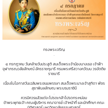
ทรงพระเจริญ
.
๔ กรกฎาคม วันคล้ายวันประสูติ สมเด็จพระเจ้าน้องนางเธอ เจ้าฟ้า
จุฬาภรณวลัยลักษณ์ อัครราชกุมารี กรมพระศรีสวางควัฒน วรขัตติย
ราชนารี
เนื่องในโอกาสวันเฉลิมพระชนมพรรษา สมเด็จพระนางเจ้าสุทิดา พัชร
สุธาพิมลลักษณ พระบรมราชินี
.
ควรมิควรแล้วแต่จะโปรดเกล้าโปรดกระหม่อม
ข้าพระพุทธเจ้า คณะผู้บริหาร คณาจารย์ เจ้าหน้าที่ และนักศึกษา คณะ
นิติศาสตร์ มหาวิทยาลัยธรรมศาสตร์