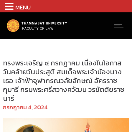
MENU
ข่าวสารและกิจกรรม
ทรงพระเจริญ ๔ กรกฎาคม เนื่องในโอกาส
วันคล้ายวันประสูติ สมเด็จพระเจ้าน้องนาง
เธอ เจ้าฟ้าจุฬาภรณวลัยลักษณ์ อัครราช
กุมารี กรมพระศรีสวางควัฒน วรขัตติยราช
นารี
กรกฎาคม 4, 2024