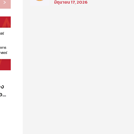
›
มิถุนายน 17, 2026
เลือกเพื่อเข้าศึกษาใน
โครงการนิติศาสตร์ภาค
บัณฑิต ท่าพระจันทร์ คณะ
นิติศาสตร์ มหาวิทยาลัย
ธรรมศาสตร์ ประจำปีการ
ศึกษา 2569 รอบที่สอง
อ
ัย
าการ