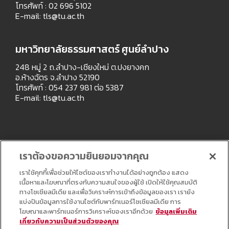
โทรศัพท์ : 02 696 5102
E-mail:
tls@tu.ac.th
มหาวิทยาลัยธรรมศาสตร์ ศูนย์ลำปาง
248 หมู่ 2 ถ.ลำปาง-เชียงใหม่ ต.ปงยางคก
อ.ห้างฉัตร จ.ลำปาง 52190
โทรศัพท์ : 054 237 981 ต่อ 5387
E-mail:
tls@tu.ac.th
เราต้องขอความยินยอมจากคุณ
เราใช้คุกกี้เพื่อช่วยให้ไซต์ของเราทำงานได้อย่างถูกต้อง แสดง
เนื้อหาและโฆษณาที่ตรงกับความสนใจของผู้ใช้ เปิดให้ใช้คุณสมบัติ
ทางโซเชียลมีเดีย และเพื่อวิเคราะห์การเข้าถึงข้อมูลของเรา เรายัง
แบ่งปันข้อมูลการใช้งานไซต์กับพาร์ทเนอร์โซเชียลมีเดีย การ
โฆษณาและพาร์ทเนอร์การวิเคราะห์ของเราอีกด้วย
ข้อมูลเพิ่มเติม
เกี่ยวกับความเป็นส่วนตัวของคุณ