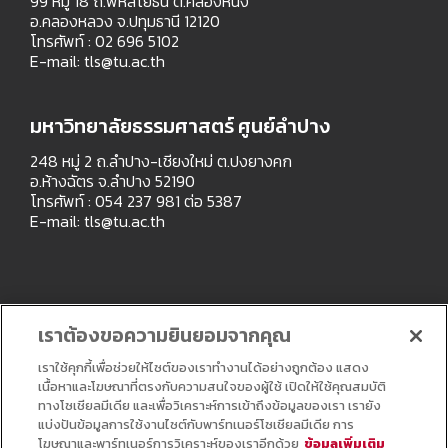
99 หมู่ 18 ถ.พหลโยธิน ต.คลองหนึ่ง
อ.คลองหลวง จ.ปทุมธานี 12120
โทรศัพท์ : 02 696 5102
E-mail:
tls@tu.ac.th
มหาวิทยาลัยธรรมศาสตร์ ศูนย์ลำปาง
248 หมู่ 2 ถ.ลำปาง-เชียงใหม่ ต.ปงยางคก
อ.ห้างฉัตร จ.ลำปาง 52190
โทรศัพท์ : 054 237 981 ต่อ 5387
E-mail:
tls@tu.ac.th
เราต้องขอความยินยอมจากคุณ
เราใช้คุกกี้เพื่อช่วยให้ไซต์ของเราทำงานได้อย่างถูกต้อง แสดง
เนื้อหาและโฆษณาที่ตรงกับความสนใจของผู้ใช้ เปิดให้ใช้คุณสมบัติ
ทางโซเชียลมีเดีย และเพื่อวิเคราะห์การเข้าถึงข้อมูลของเรา เรายัง
แบ่งปันข้อมูลการใช้งานไซต์กับพาร์ทเนอร์โซเชียลมีเดีย การ
โฆษณาและพาร์ทเนอร์การวิเคราะห์ของเราอีกด้วย
ข้อมูลเพิ่มเติม