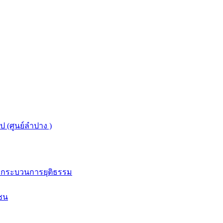
 (ศูนย์ลำปาง )
รกระบวนการยุติธรรม
ชน