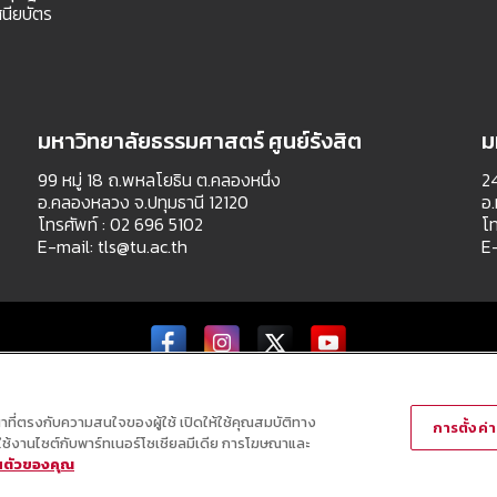
นียบัตร
มหาวิทยาลัยธรรมศาสตร์ ศูนย์รังสิต
ม
99 หมู่ 18 ถ.พหลโยธิน ต.คลองหนึ่ง
24
อ.คลองหลวง จ.ปทุมธานี 12120
อ.
โทรศัพท์ : 02 696 5102
โท
E-mail:
tls@tu.ac.th
E
Copyright © All Right Reserved
ณาที่ตรงกับความสนใจของผู้ใช้ เปิดให้ใช้คุณสมบัติทาง
การตั้งค่าค
ารใช้งานไซต์กับพาร์ทเนอร์โซเชียลมีเดีย การโฆษณาและ
วนตัวของคุณ