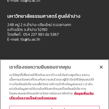
E-mail:
tls@tu.ac.th
มหาวิทยาลัยธรรมศาสตร์ ศูนย์ลำปาง
248 หมู่ 2 ถ.ลำปาง-เชียงใหม่ ต.ปงยางคก
อ.ห้างฉัตร จ.ลำปาง 52190
โทรศัพท์ : 054 237 981 ต่อ 5387
E-mail:
tls@tu.ac.th
เราต้องขอความยินยอมจากคุณ
เราใช้คุกกี้เพื่อช่วยให้ไซต์ของเราทำงานได้อย่างถูกต้อง แสดง
เนื้อหาและโฆษณาที่ตรงกับความสนใจของผู้ใช้ เปิดให้ใช้คุณสมบัติ
ทางโซเชียลมีเดีย และเพื่อวิเคราะห์การเข้าถึงข้อมูลของเรา เรายัง
แบ่งปันข้อมูลการใช้งานไซต์กับพาร์ทเนอร์โซเชียลมีเดีย การ
โฆษณาและพาร์ทเนอร์การวิเคราะห์ของเราอีกด้วย
ข้อมูลเพิ่มเติม
เกี่ยวกับความเป็นส่วนตัวของคุณ
Copyright © All Right Reserved