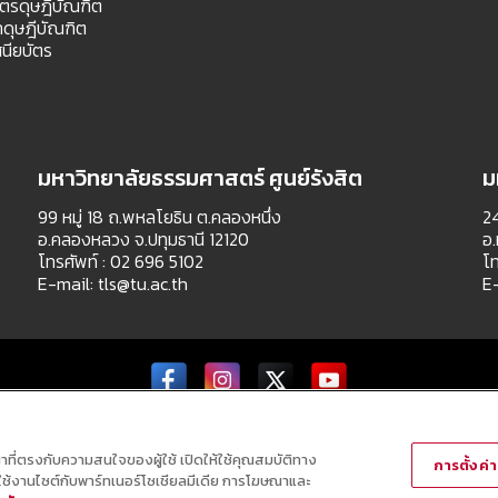
สตรดุษฎีบัณฑิต
ดุษฎีบัณฑิต
นียบัตร
มหาวิทยาลัยธรรมศาสตร์ ศูนย์รังสิต
ม
99 หมู่ 18 ถ.พหลโยธิน ต.คลองหนึ่ง
24
อ.คลองหลวง จ.ปทุมธานี 12120
อ.
โทรศัพท์ : 02 696 5102
โท
E-mail:
tls@tu.ac.th
E
Copyright © All Right Reserved
ณาที่ตรงกับความสนใจของผู้ใช้ เปิดให้ใช้คุณสมบัติทาง
การตั้งค่าค
ารใช้งานไซต์กับพาร์ทเนอร์โซเชียลมีเดีย การโฆษณาและ