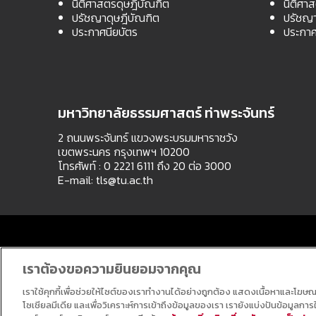
นิติศาสตรดุษฎีบัณฑิต
นิติศา
ปรัชญาดุษฎีบัณฑิต
ปรัชญา
ประกาศนียบัตร
ประกาศ
มหาวิทยาลัยธรรมศาสตร์ ท่าพระจันทร์
2 ถนนพระจันทร์ แขวงพระบรมมหาราชวัง
เขตพระนคร กรุงเทพฯ 10200
โทรศัพท์ : 0 2221 6111 ถึง 20 ต่อ 3000
E-mail:
tls@tu.ac.th
เราต้องขอความยินยอมจากคุณ
เราใช้คุกกี้เพื่อช่วยให้ไซต์ของเราทำงานได้อย่างถูกต้อง แสดงเนื้อหาและโฆษ
โซเชียลมีเดีย และเพื่อวิเคราะห์การเข้าถึงข้อมูลของเรา เรายังแบ่งปันข้อมูลก