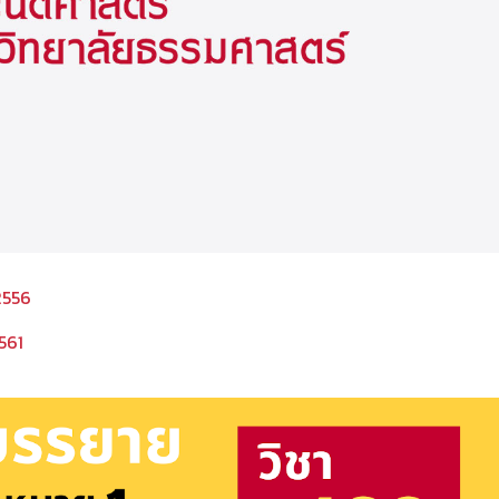
2556
561