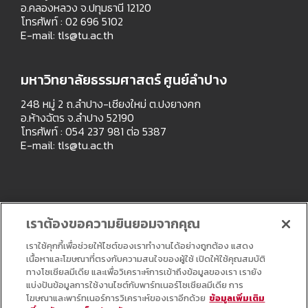
อ.คลองหลวง จ.ปทุมธานี 12120
โทรศัพท์ : 02 696 5102
E-mail:
tls@tu.ac.th
มหาวิทยาลัยธรรมศาสตร์ ศูนย์ลำปาง
248 หมู่ 2 ถ.ลำปาง-เชียงใหม่ ต.ปงยางคก
อ.ห้างฉัตร จ.ลำปาง 52190
โทรศัพท์ : 054 237 981 ต่อ 5387
E-mail:
tls@tu.ac.th
เราต้องขอความยินยอมจากคุณ
เราใช้คุกกี้เพื่อช่วยให้ไซต์ของเราทำงานได้อย่างถูกต้อง แสดง
เนื้อหาและโฆษณาที่ตรงกับความสนใจของผู้ใช้ เปิดให้ใช้คุณสมบัติ
ทางโซเชียลมีเดีย และเพื่อวิเคราะห์การเข้าถึงข้อมูลของเรา เรายัง
แบ่งปันข้อมูลการใช้งานไซต์กับพาร์ทเนอร์โซเชียลมีเดีย การ
โฆษณาและพาร์ทเนอร์การวิเคราะห์ของเราอีกด้วย
ข้อมูลเพิ่มเติม