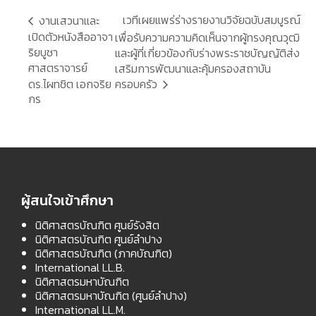
เวทีเผยแพร่ร่างรายงานวิจัยฉบับสมบูรณ์
งานเสวนาและ
เปิดตัวหนังสืออาจา
เพื่อรับความความคิดเห็นจากผู้ทรงคุณวุฒิ
ริยบูชา
และผู้ที่เกี่ยวข้องกับร่างพระราชบัญญัติส่ง
ศาสตราจารย์
เสริมการพัฒนาและคุ้มครองสถาบัน
ครอบครัว
ดร.ไผทชิต เอกจริย
กร
ผู้สนใจเข้าศึกษา
นิติศาสตรบัณฑิต ศูนย์รังสิต
นิติศาสตรบัณฑิต ศูนย์ลำปาง
นิติศาสตรบัณฑิต (ภาคบัณฑิต)
International LL.B.
นิติศาสตรมหาบัณฑิต
นิติศาสตรมหาบัณฑิต (ศูนย์ลำปาง)
International LL.M.