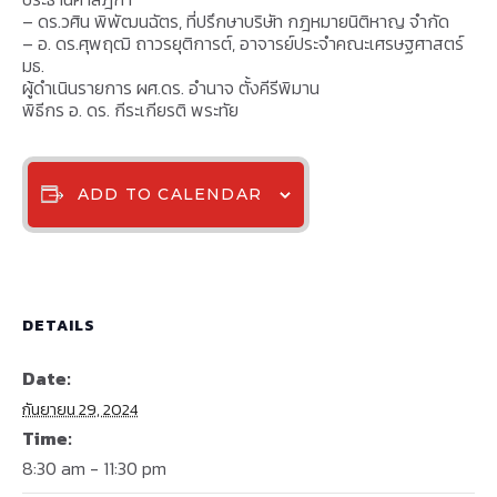
– ดร.วศิน พิพัฒนฉัตร, ที่ปรึกษาบริษัท กฎหมายนิติหาญ จำกัด
– อ. ดร.ศุพฤฒิ ถาวรยุติการต์, อาจารย์ประจำคณะเศรษฐศาสตร์
มธ.
ผู้ดำเนินรายการ ผศ.ดร. อำนาจ ตั้งคีรีพิมาน
พิธีกร อ. ดร. กีระเกียรติ พระทัย
ADD TO CALENDAR
DETAILS
Date:
กันยายน 29, 2024
Time:
8:30 am - 11:30 pm