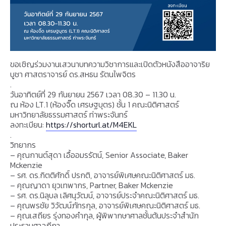
ขอเชิญร่วมงานเสวนาบทความวิชาการและเปิดตัวหนังสืออาจาริย
บูชา ศาสตราจารย์ ดร.สหธน รัตนไพจิตร
.
วันอาทิตย์ที่ 29 กันยายน 2567 เวลา 08.30 – 11.30 น.
ณ ห้อง LT.1 (ห้องจิ๊ด เศรษฐบุตร) ชั้น 1 คณะนิติศาสตร์
มหาวิทยาลัยธรรมศาสตร์ ท่าพระจันทร์
ลงทะเบียน:
https://shorturl.at/M4EKL
.
วิทยากร
– คุณกานต์สุดา เอื้ออมรรัตน์, Senior Associate, Baker
Mckenzie
– รศ. ดร.กิตติศักดิ์ ปรกติ, อาจารย์พิเศษคณะนิติศาสตร์ มธ.
– คุณญาดา ยุวเทพากร, Partner, Baker Mckenzie
– รศ. ดร.นิลุบล เลิศนุวัฒน์, อาจารย์ประจำคณะนิติศาสตร์ มธ.
– คุณพรชัย วิวัฒน์ภัทรกุล, อาจารย์พิเศษคณะนิติศาสตร์ มธ.
– คุณเสถียร รุ่งทองคำกุล, ผู้พิพากษาศาลชั้นต้นประจำสำนัก
ประธานศาลฎีกา