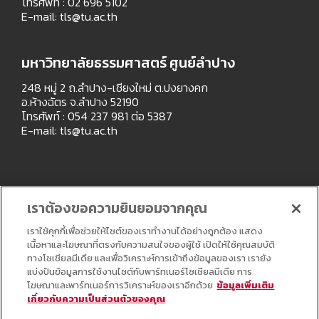
โทรศัพท์ : 02 696 5102
E-mail:
tls@tu.ac.th
มหาวิทยาลัยธรรมศาสตร์ ศูนย์ลำปาง
248 หมู่ 2 ถ.ลำปาง-เชียงใหม่ ต.ปงยางคก
อ.ห้างฉัตร จ.ลำปาง 52190
โทรศัพท์ : 054 237 981 ต่อ 5387
E-mail:
tls@tu.ac.th
เราต้องขอความยินยอมจากคุณ
เราใช้คุกกี้เพื่อช่วยให้ไซต์ของเราทำงานได้อย่างถูกต้อง แสดง
เนื้อหาและโฆษณาที่ตรงกับความสนใจของผู้ใช้ เปิดให้ใช้คุณสมบัติ
ทางโซเชียลมีเดีย และเพื่อวิเคราะห์การเข้าถึงข้อมูลของเรา เรายัง
แบ่งปันข้อมูลการใช้งานไซต์กับพาร์ทเนอร์โซเชียลมีเดีย การ
โฆษณาและพาร์ทเนอร์การวิเคราะห์ของเราอีกด้วย
ข้อมูลเพิ่มเติม
เกี่ยวกับความเป็นส่วนตัวของคุณ