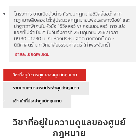
โครงการ งานเปิดตัวตำรา“ระบบกฎหมายซิวิลล์ลอว์: จาก
กฎหมายสิบสองโต๊ะสู่ประมวลกฎหมายแพ่งและพาณิชย์” และ
ปาฐกถาพิเศษในหัวข้อ “ซีวิลลอว์ vs คอมมอนลอว์: การแบ่ง
แยกที่ไม่จำเป็น?” ในวันอังคารที่ 25 มิถุนายน 2562 เวลา
09.30 –12.30 น. ณ ห้องประชุม จิตติ ติงศภัทิย์ คณะ
นิติศาสตร์ มหาวิทยาลัยธรรมศาสตร์ (ท่าพระจันทร์)
รายละเอียดเพิ่มเติม
วิชาที่อยู่ในการดูแลของศูนย์กฎหมาย
รายนามคณาจารย์ประจำศูนย์กฎหมาย
เจ้าหน้าที่ประจำศูนย์กฎหมาย
วิชาที่อยู่ในความดูแลของศูนย์
กฎหมาย