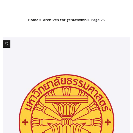
Home
»
Archives for gcnlawxmn
»
Page 25
0