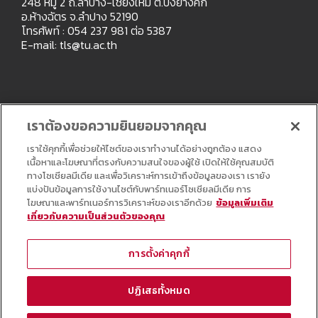
248 หมู่ 2 ถ.ลำปาง-เชียงใหม่ ต.ปงยางคก
อ.ห้างฉัตร จ.ลำปาง 52190
โทรศัพท์ : 054 237 981 ต่อ 5387
E-mail:
tls@tu.ac.th
เราต้องขอความยินยอมจากคุณ
เราใช้คุกกี้เพื่อช่วยให้ไซต์ของเราทำงานได้อย่างถูกต้อง แสดง
เนื้อหาและโฆษณาที่ตรงกับความสนใจของผู้ใช้ เปิดให้ใช้คุณสมบัติ
ทางโซเชียลมีเดีย และเพื่อวิเคราะห์การเข้าถึงข้อมูลของเรา เรายัง
แบ่งปันข้อมูลการใช้งานไซต์กับพาร์ทเนอร์โซเชียลมีเดีย การ
โฆษณาและพาร์ทเนอร์การวิเคราะห์ของเราอีกด้วย
ข้อมูลเพิ่มเติม
เกี่ยวกับความเป็นส่วนตัวของคุณ
Copyright © All Right Reserved
การตั้งค่าคุกกี้
ปฏิเสธทั้งหมด