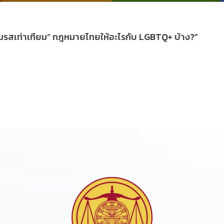
มรสเท่าเทียม” กฎหมายไทยให้อะไรกับ LGBTQ+ บ้าง?”