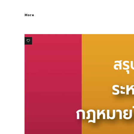
More
0