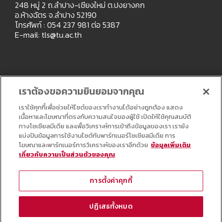
248 หมู่ 2 ถ.ลำปาง-เชียงใหม่ ต.ปงยางคก
อ.ห้างฉัตร จ.ลำปาง 52190
โทรศัพท์ : 054 237 981 ต่อ 5387
E-mail:
tls@tu.ac.th
เราต้องขอความยินยอมจากคุณ
เราใช้คุกกี้เพื่อช่วยให้ไซต์ของเราทำงานได้อย่างถูกต้อง แสดง
เนื้อหาและโฆษณาที่ตรงกับความสนใจของผู้ใช้ เปิดให้ใช้คุณสมบัติ
ทางโซเชียลมีเดีย และเพื่อวิเคราะห์การเข้าถึงข้อมูลของเรา เรายัง
แบ่งปันข้อมูลการใช้งานไซต์กับพาร์ทเนอร์โซเชียลมีเดีย การ
โฆษณาและพาร์ทเนอร์การวิเคราะห์ของเราอีกด้วย
ข้อมูลเพิ่มเติม
เกี่ยวกับความเป็นส่วนตัวของคุณ
Copyright © All Right Reserved
การตั้งค่าคุกกี้
ปฏิเสธทั้งหมด