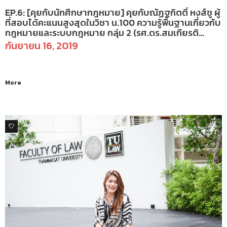
EP.6: [คุยกับนักศึกษากฎหมาย] คุยกับณัฏฐกิตติ์ หงส์ชู ผู้
ที่สอบได้คะแนนสูงสุดในวิชา น.100 ความรู้พื้นฐานเกี่ยวกับ
กฎหมายและระบบกฎหมาย กลุ่ม 2 (รศ.ดร.สมเกียรติ
อ.เพียรรัตน์)
กันยายน 16, 2019
More
0