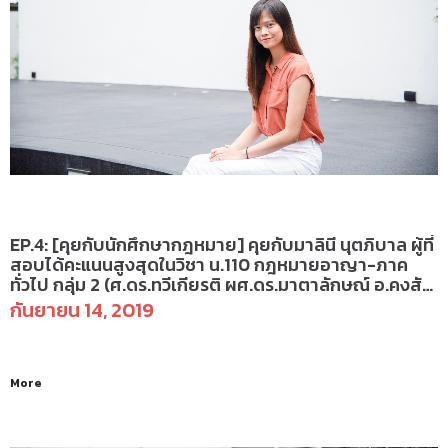
คุยกับนักศึกษากฎหมาย
EP.4: [คุยกับนักศึกษากฎหมาย] คุยกับมาลินี นุตภิบาล ผู้ที่
สอบได้คะแนนสูงสุดในวิชา น.110 กฎหมายอาญา-ภาค
ทั่วไป กลุ่ม 2 (ศ.ดร.ทวีเกียรติ ผศ.ดร.มาตาลักษณ์ อ.คงสัจ
จา อ.เพียรรัตน์)
กันยายน 14, 2019
More