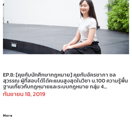
คุยกับนักศึกษากฎหมาย
EP.8: [คุยกับนักศึกษากฎหมาย] คุยกับอัครชาภา ชล
สุวรรณ ผู้ที่สอบได้ได้คะแนนสูงสุดในวิชา น.100 ความรู้พื้น
ฐานเกี่ยวกับกฎหมายและระบบกฎหมาย กลุ่ม 4
(รศ.ดร.กิตติศักดิ์ อ.สหรัฐ)
กันยายน 18, 2019
More