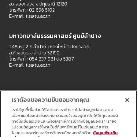
อ.คลองหลวง จ.ปทุมธานี 12120
โทรศัพท์ : 02 696 5102
E-mail:
tls@tu.ac.th
มหาวิทยาลัยธรรมศาสตร์ ศูนย์ลำปาง
248 หมู่ 2 ถ.ลำปาง-เชียงใหม่ ต.ปงยางคก
อ.ห้างฉัตร จ.ลำปาง 52190
โทรศัพท์ : 054 237 981 ต่อ 5387
E-mail:
tls@tu.ac.th
เราต้องขอความยินยอมจากคุณ
เราใช้คุกกี้เพื่อช่วยให้ไซต์ของเราทำงานได้อย่างถูกต้อง แสดง
เนื้อหาและโฆษณาที่ตรงกับความสนใจของผู้ใช้ เปิดให้ใช้คุณสมบัติ
ทางโซเชียลมีเดีย และเพื่อวิเคราะห์การเข้าถึงข้อมูลของเรา เรายัง
แบ่งปันข้อมูลการใช้งานไซต์กับพาร์ทเนอร์โซเชียลมีเดีย การ
โฆษณาและพาร์ทเนอร์การวิเคราะห์ของเราอีกด้วย
ข้อมูลเพิ่มเติม