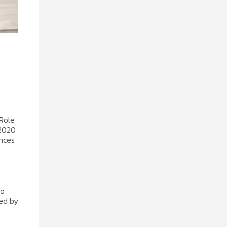
Role
 2020
nces
to
red by