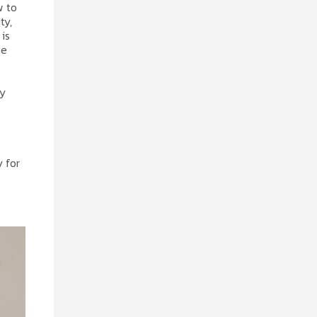
w to
ty,
is
he
ly
 for