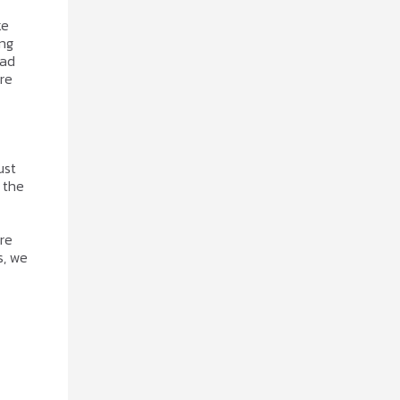
ke
ing
had
re
ust
 the
ore
s, we