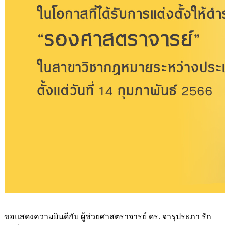
ขอแสดงความยินดีกับ ผู้ช่วยศาสตราจารย์ ดร. จารุประภา รัก