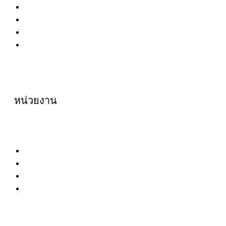
อาจารย์ประจำ
อาจารย์ชาวต่างชาติ
อาจารย์พิเศษ
อาจารย์อาคันตุกะ
หน่วยงาน
ศูนย์กฎหมายทั่วไป
ศูนย์กฎหมายเฉพาะทาง
ศูนย์นิติศาสตร์
โครงการตำราฯ คณะนิติศาสตร์