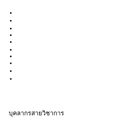
นิติศาสตรบัณฑิต ศูนย์รังสิต
นิติศาสตรบัณฑิต ศูนย์ลำปาง
นิติศาสตรบัณฑิต (ภาคบัณฑิต)
International LL.B.
นิติศาสตรมหาบัณฑิต
นิติศาสตรมหาบัณฑิต (ศูนย์ลำปาง)
International LL.M.
นิติศาสตรดุษฎีบัณฑิต
ปรัชญาดุษฎีบัณฑิต
ประกาศนียบัตร
บุคลากรสายวิชาการ