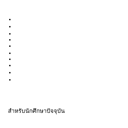
นิติศาสตรบัณฑิต ศูนย์รังสิต
นิติศาสตรบัณฑิต ศูนย์ลำปาง
นิติศาสตรบัณฑิต (ภาคบัณฑิต)
International LL.B.
นิติศาสตรมหาบัณฑิต
นิติศาสตรมหาบัณฑิต (ศูนย์ลำปาง)
International LL.M.
นิติศาสตรดุษฎีบัณฑิต
ปรัชญาดุษฎีบัณฑิต
ประกาศนียบัตร
สำหรับนักศึกษาปัจจุบัน