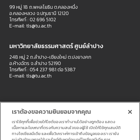
99 หมู่ 18 ถ.พหลโยธิน ต.คลองหนึ่ง
อ.คลองหลวง จ.ปทุมธานี 12120
โทรศัพท์ : 02 696 5102
E-mail:
tls@tu.ac.th
มหาวิทยาลัยธรรมศาสตร์ ศูนย์ลำปาง
248 หมู่ 2 ถ.ลำปาง-เชียงใหม่ ต.ปงยางคก
อ.ห้างฉัตร จ.ลำปาง 52190
โทรศัพท์ : 054 237 981 ต่อ 5387
E-mail:
tls@tu.ac.th
เราต้องขอความยินยอมจากคุณ
เราใช้คุกกี้เพื่อช่วยให้ไซต์ของเราทำงานได้อย่างถูกต้อง แสดง
เนื้อหาและโฆษณาที่ตรงกับความสนใจของผู้ใช้ เปิดให้ใช้คุณสมบัติ
ทางโซเชียลมีเดีย และเพื่อวิเคราะห์การเข้าถึงข้อมูลของเรา เรายัง
แบ่งปันข้อมูลการใช้งานไซต์กับพาร์ทเนอร์โซเชียลมีเดีย การ