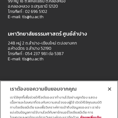
99 หมู่ 18 ถ.พหลโยธิน ต.คลองหนึ่ง
อ.คลองหลวง จ.ปทุมธานี 12120
โทรศัพท์ : 02 696 5102
E-mail:
tls@tu.ac.th
มหาวิทยาลัยธรรมศาสตร์ ศูนย์ลำปาง
248 หมู่ 2 ถ.ลำปาง-เชียงใหม่ ต.ปงยางคก
อ.ห้างฉัตร จ.ลำปาง 52190
โทรศัพท์ : 054 237 981 ต่อ 5387
E-mail:
tls@tu.ac.th
เราต้องขอความยินยอมจากคุณ
เราใช้คุกกี้เพื่อช่วยให้ไซต์ของเราทำงานได้อย่างถูกต้อง แสดง
เนื้อหาและโฆษณาที่ตรงกับความสนใจของผู้ใช้ เปิดให้ใช้คุณสมบัติ
ทางโซเชียลมีเดีย และเพื่อวิเคราะห์การเข้าถึงข้อมูลของเรา เรายัง
แบ่งปันข้อมูลการใช้งานไซต์กับพาร์ทเนอร์โซเชียลมีเดีย การ
โฆษณาและพาร์ทเนอร์การวิเคราะห์ของเราอีกด้วย
ข้อมูลเพิ่มเติม