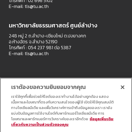
โทรศัพท์ : 02 696 5102
E-mail:
tls@tu.ac.th
มหาวิทยาลัยธรรมศาสตร์ ศูนย์ลำปาง
248 หมู่ 2 ถ.ลำปาง-เชียงใหม่ ต.ปงยางคก
อ.ห้างฉัตร จ.ลำปาง 52190
โทรศัพท์ : 054 237 981 ต่อ 5387
E-mail:
tls@tu.ac.th
เราต้องขอความยินยอมจากคุณ
เราใช้คุกกี้เพื่อช่วยให้ไซต์ของเราทำงานได้อย่างถูกต้อง แสดง
เนื้อหาและโฆษณาที่ตรงกับความสนใจของผู้ใช้ เปิดให้ใช้คุณสมบัติ
ทางโซเชียลมีเดีย และเพื่อวิเคราะห์การเข้าถึงข้อมูลของเรา เรายัง
แบ่งปันข้อมูลการใช้งานไซต์กับพาร์ทเนอร์โซเชียลมีเดีย การ
โฆษณาและพาร์ทเนอร์การวิเคราะห์ของเราอีกด้วย
ข้อมูลเพิ่มเติม
เกี่ยวกับความเป็นส่วนตัวของคุณ