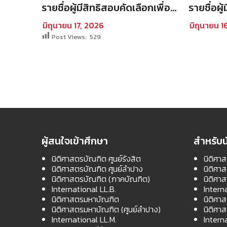
อบคัด
รายชื่อผู้มีสิทธิสอบคัดเลือกเพื่อ
รายชื่อผู
ิทยาลัย
เข้าศึกษาในโครงการนิติศาสตร์
ปริญญาเ
มิถุนายน 17, 2026
มิถุนายน 1
าการ
ภาคบัณฑิต ท่าพระจันทร์ คณะ
ดุษฎีบัณ
Post Views:
529
2569
นิติศาสตร์ มหาวิทยาลัย
ประจำภาค
ธรรมศาสตร์ ประจำปีการศึกษา
ศึกษา 2
2569 รอบที่สอง
ผู้สนใจเข้าศึกษา
สำหรับน
นิติศาสตรบัณฑิต ศูนย์รังสิต
นิติศาส
นิติศาสตรบัณฑิต ศูนย์ลำปาง
นิติศา
นิติศาสตรบัณฑิต (ภาคบัณฑิต)
นิติศา
International LL.B.
Intern
นิติศาสตรมหาบัณฑิต
นิติศา
นิติศาสตรมหาบัณฑิต (ศูนย์ลำปาง)
นิติศา
International LL.M.
Intern