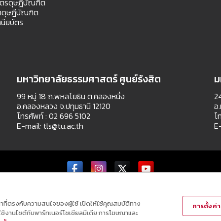
สตรดุษฎีบัณฑิต
ดุษฎีบัณฑิต
นียบัตร
มหาวิทยาลัยธรรมศาสตร์ ศูนย์รังสิต
ม
99 หมู่ 18 ถ.พหลโยธิน ต.คลองหนึ่ง
24
อ.คลองหลวง จ.ปทุมธานี 12120
อ.
โทรศัพท์ : 02 696 5102
โท
E-mail:
tls@tu.ac.th
E
Copyright © All Right Reserved
ณาที่ตรงกับความสนใจของผู้ใช้ เปิดให้ใช้คุณสมบัติทาง
การตั้งค่าค
ารใช้งานไซต์กับพาร์ทเนอร์โซเชียลมีเดีย การโฆษณาและ