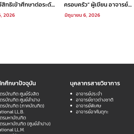
้มีสิทธิเข้าศึกษาต่อระดับ
ครอบครัว” ผู้เขียน อาจารย์
อก หลักสูตรนิติศาสตร
มาติกา วินิจสร ตอนที่ 2
6, 2026
มิถุนายน 6, 2026
ฑิต คณะนิติศาสตร์
การศึกษาที่ 1 ปีการ
569
ักศึกษาปัจจุบัน
บุคลากรสายวิชาการ
ตรบัณฑิต ศูนย์รังสิต
อาจารย์ประจำ
สตรบัณฑิต ศูนย์ลำปาง
อาจารย์ชาวต่างชาติ
สตรบัณฑิต (ภาคบัณฑิต)
อาจารย์พิเศษ
ational LL.B.
อาจารย์อาคันตุกะ
สตรมหาบัณฑิต
สตรมหาบัณฑิต (ศูนย์ลำปาง)
ational LL.M.