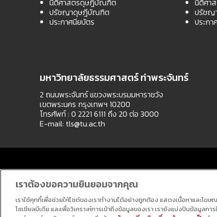
นิติศาสตรดุษฎีบัณฑิต
นิติศา
ปรัชญาดุษฎีบัณฑิต
ปรัชญา
ประกาศนียบัตร
ประกาศ
มหาวิทยาลัยธรรมศาสตร์ ท่าพระจันทร์
2 ถนนพระจันทร์ แขวงพระบรมมหาราชวัง
เขตพระนคร กรุงเทพฯ 10200
โทรศัพท์ : 0 2221 6111 ถึง 20 ต่อ 3000
E-mail:
tls@tu.ac.th
เราต้องขอความยินยอมจากคุณ
เราใช้คุกกี้เพื่อช่วยให้ไซต์ของเราทำงานได้อย่างถูกต้อง แสดงเนื้อหาและโฆษ
โซเชียลมีเดีย และเพื่อวิเคราะห์การเข้าถึงข้อมูลของเรา เรายังแบ่งปันข้อมูลก