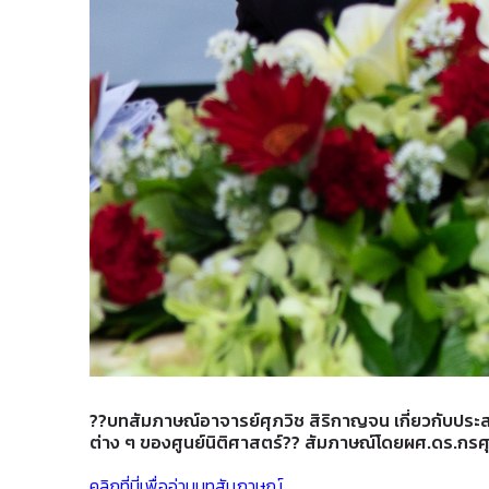
?
?
บทสัมภาษณ์อาจารย์ศุภวิช สิริกาญจน เกี่ยวกับป
ต่าง ๆ ของศูนย์นิติศาสตร์
?
?
สัมภาษณ์โดยผศ.ดร.กรศุท
คลิกที่นี่เพื่ออ่านบทสัมภาษณ์