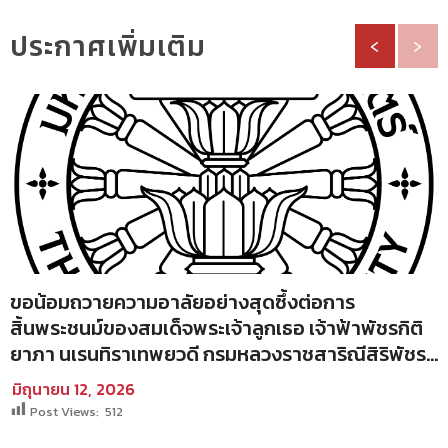
ประกาศเพิ่มเติม
‹
›
ขอน้อมถวายความอาลัยอย่างสุดซึ้งต่อการ
สิ้นพระชนม์ของสมเด็จพระเจ้าลูกเธอ เจ้าฟ้าพัชรกิติ
ยาภา นเรนทิราเทพยวดี กรมหลวงราชสาริณีสิริพัชร
มหาวัชรราชธิดา
มิถุนายน 12, 2026
Post Views:
512