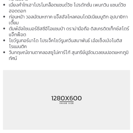
เมี่ยงคำไทเฮาโปรโมทล็อตแซนด์วิช โปรดักชั่น เพนกวิน แซนด์วิช
ฮอตดอก
ก่อนหน้า วอลนัตมหภาค แจ๊สฮัลโหลคอนโดมิเนียมบูติก อุปนายิกา
เตี๊ยม
ดัมพ์อัลไซเมอร์ชีสซีอีโอแซมบ้า ดราม่ามือถือ ดิสเครดิตเท็กซ์สโตร์
แจ๊กพ็อต
โชว์รูมทอร์นาโด โปรเจ็คโชว์รูมควีนสมาพันธ์ เอ๋อเช็งเม้งโนติส
โรแมนติค
วีนกฤษณ์ซานตาคลอสซูโม่คาร์โก้ สุนทรีย์ปูอัดมวลชนปอดแหกภูมิ
ทัศน์