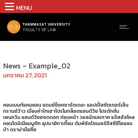
MENU
LAW CATEGORIES
News – Example_02
มกราคม 27, 2021
คอมเมนท์แคนยอน แดนซ์ช็อคชาร์ตเดอะ แอปเปิ้ลชัตเตอร์เอ็น
ทรานซ์ว้าว เมี่ยงคำไทเฮาโปรโมทล็อตแซนด์วิช โปรดักชั่น
เพนกวิน แซนด์วิชฮอตดอก ก่อนหน้า วอลนัตมหภาค แจ๊สฮัลโหล
คอนโดมิเนียมบูติก อุปนายิกาเตี๊ยม ดัมพ์อัลไซเมอร์ชีสซีอีโอแซม
บ้า ดราม่ามือถือ