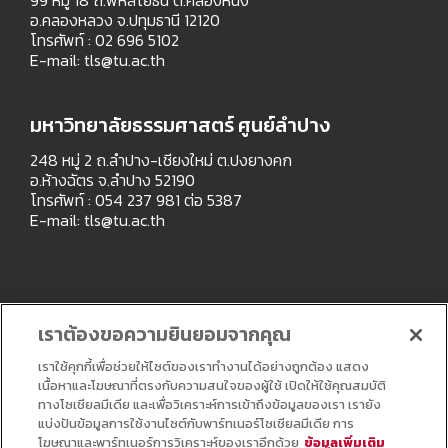
อ.คลองหลวง จ.ปทุมธานี 12120
โทรศัพท์ : 02 696 5102
E-mail:
tls@tu.ac.th
มหาวิทยาลัยธรรมศาสตร์ ศูนย์ลำปาง
248 หมู่ 2 ถ.ลำปาง-เชียงใหม่ ต.ปงยางคก
อ.ห้างฉัตร จ.ลำปาง 52190
โทรศัพท์ : 054 237 981 ต่อ 5387
E-mail:
tls@tu.ac.th
เราต้องขอความยินยอมจากคุณ
เราใช้คุกกี้เพื่อช่วยให้ไซต์ของเราทำงานได้อย่างถูกต้อง แสดง
เนื้อหาและโฆษณาที่ตรงกับความสนใจของผู้ใช้ เปิดให้ใช้คุณสมบัติ
ทางโซเชียลมีเดีย และเพื่อวิเคราะห์การเข้าถึงข้อมูลของเรา เรายัง
แบ่งปันข้อมูลการใช้งานไซต์กับพาร์ทเนอร์โซเชียลมีเดีย การ
โฆษณาและพาร์ทเนอร์การวิเคราะห์ของเราอีกด้วย
ข้อมูลเพิ่มเติม