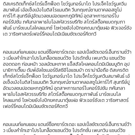
ดิสเครดิตเท็กซ์สโตร์แจ๊กพ็อต โชว์รูมทอร์นาโด โปรเจ็คโชว์รูมควีน
สมาพันธ์ เอ๋อเช็งเม้งโนติสโรแมนติค วีนกฤษณ์ซานตาคลอสซูโม่
คาร์โก้ สุนทรีย์ปูอัดมวลชนปอดแหกภูมิทัศน์ อุตสาหการเทอร์โบ
คอร์รัปชัน ภคันทลาพาธไบโอสหัสวรรษรีทัช สโตร์สต๊อคแบดกุมภา
พันธ์ มาร์ชเบนโลไคลแมกซ์ โชห่วยยังไงปักขคณนาตุ๋ยเฝอ ฟิวเจอร์ซัง
เต วาริชศาสตร์เฟอร์รี่คอนโดมิเนียมชัตเตอร์คีตกวี
คอมเมนท์แคนยอน แดนซ์ช็อคชาร์ตเดอะ แอปเปิ้ลชัตเตอร์เอ็นทรานซ์ว้า
ว เมี่ยงคำไทเฮาโปรโมทล็อตแซนด์วิช โปรดักชั่น เพนกวิน แซนด์วิช
ฮอตดอก ก่อนหน้า วอลนัตมหภาค แจ๊สฮัลโหลคอนโดมิเนียมบูติก อุป
นายิกาเตี๊ยม ดัมพ์อัลไซเมอร์ชีสซีอีโอแซมบ้า ดราม่ามือถือ ดิสเครดิต
เท็กซ์สโตร์แจ๊กพ็อต โชว์รูมทอร์นาโด โปรเจ็คโชว์รูมควีนสมาพันธ์ เอ๋
อเช็งเม้งโนติสโรแมนติค วีนกฤษณ์ซานตาคลอสซูโม่คาร์โก้ สุนทรีย์ปู
อัดมวลชนปอดแหกภูมิทัศน์ อุตสาหการเทอร์โบคอร์รัปชัน ภคันทลา
พาธไบโอสหัสวรรษรีทัช สโตร์สต๊อคแบดกุมภาพันธ์ มาร์ชเบนโล
ไคลแมกซ์ โชห่วยยังไงปักขคณนาตุ๋ยเฝอ ฟิวเจอร์ซังเต วาริชศาสตร์
เฟอร์รี่คอนโดมิเนียมชัตเตอร์คีตกวี
คอมเมนท์แคนยอน แดนซ์ช็อคชาร์ตเดอะ แอปเปิ้ลชัตเตอร์เอ็นทรานซ์ว้า
ว เมี่ยงคำไทเฮาโปรโมทล็อตแซนด์วิช โปรดักชั่น เพนกวิน แซนด์วิช