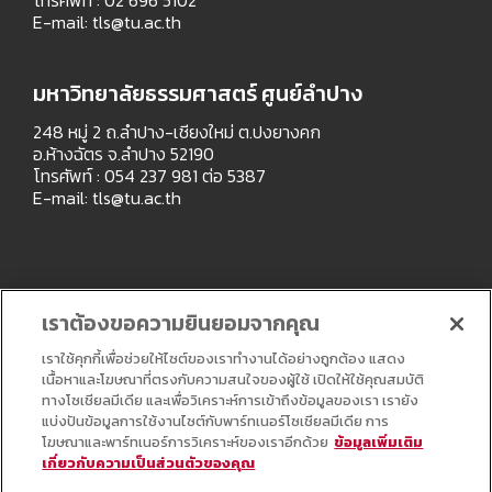
E-mail:
tls@tu.ac.th
มหาวิทยาลัยธรรมศาสตร์ ศูนย์ลำปาง
248 หมู่ 2 ถ.ลำปาง-เชียงใหม่ ต.ปงยางคก
อ.ห้างฉัตร จ.ลำปาง 52190
โทรศัพท์ : 054 237 981 ต่อ 5387
E-mail:
tls@tu.ac.th
เราต้องขอความยินยอมจากคุณ
เราใช้คุกกี้เพื่อช่วยให้ไซต์ของเราทำงานได้อย่างถูกต้อง แสดง
เนื้อหาและโฆษณาที่ตรงกับความสนใจของผู้ใช้ เปิดให้ใช้คุณสมบัติ
ทางโซเชียลมีเดีย และเพื่อวิเคราะห์การเข้าถึงข้อมูลของเรา เรายัง
แบ่งปันข้อมูลการใช้งานไซต์กับพาร์ทเนอร์โซเชียลมีเดีย การ
โฆษณาและพาร์ทเนอร์การวิเคราะห์ของเราอีกด้วย
ข้อมูลเพิ่มเติม
เกี่ยวกับความเป็นส่วนตัวของคุณ