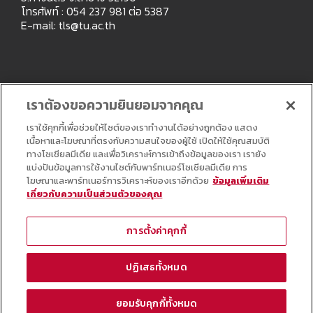
โทรศัพท์ : 054 237 981 ต่อ 5387
E-mail:
tls@tu.ac.th
เราต้องขอความยินยอมจากคุณ
เราใช้คุกกี้เพื่อช่วยให้ไซต์ของเราทำงานได้อย่างถูกต้อง แสดง
เนื้อหาและโฆษณาที่ตรงกับความสนใจของผู้ใช้ เปิดให้ใช้คุณสมบัติ
ทางโซเชียลมีเดีย และเพื่อวิเคราะห์การเข้าถึงข้อมูลของเรา เรายัง
แบ่งปันข้อมูลการใช้งานไซต์กับพาร์ทเนอร์โซเชียลมีเดีย การ
โฆษณาและพาร์ทเนอร์การวิเคราะห์ของเราอีกด้วย
ข้อมูลเพิ่มเติม
เกี่ยวกับความเป็นส่วนตัวของคุณ
Copyright © All Right Reserved
การตั้งค่าคุกกี้
ปฏิเสธทั้งหมด
ยอมรับคุกกี้ทั้งหมด