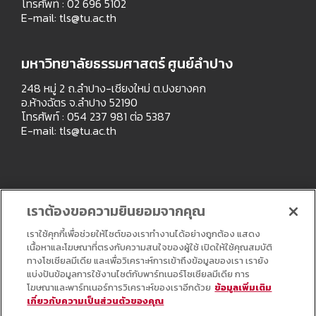
โทรศัพท์ : 02 696 5102
E-mail:
tls@tu.ac.th
มหาวิทยาลัยธรรมศาสตร์ ศูนย์ลำปาง
248 หมู่ 2 ถ.ลำปาง-เชียงใหม่ ต.ปงยางคก
อ.ห้างฉัตร จ.ลำปาง 52190
โทรศัพท์ : 054 237 981 ต่อ 5387
E-mail:
tls@tu.ac.th
เราต้องขอความยินยอมจากคุณ
เราใช้คุกกี้เพื่อช่วยให้ไซต์ของเราทำงานได้อย่างถูกต้อง แสดง
เนื้อหาและโฆษณาที่ตรงกับความสนใจของผู้ใช้ เปิดให้ใช้คุณสมบัติ
ทางโซเชียลมีเดีย และเพื่อวิเคราะห์การเข้าถึงข้อมูลของเรา เรายัง
แบ่งปันข้อมูลการใช้งานไซต์กับพาร์ทเนอร์โซเชียลมีเดีย การ
โฆษณาและพาร์ทเนอร์การวิเคราะห์ของเราอีกด้วย
ข้อมูลเพิ่มเติม
เกี่ยวกับความเป็นส่วนตัวของคุณ