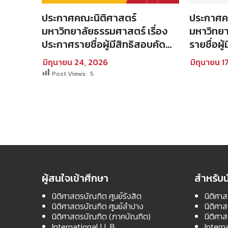
ประกาศคณะนิติศาสตร์
ประกาศค
น
มหาวิทยาลัยธรรมศาสตร์ เรื่อง
มหาวิทยา
Baker
ประกาศรายชื่อผู้มีสิทธิสอบคัด
รายชื่อผู
ip
เลือกให้เป็นพนักงานมหาวิทยาลัย
เข้าศึกษ
มิถุนายน 24, 2026
มิถุนายน 1
(คณะนิติศาสตร์) สายวิชาการ
ภาคบัณฑิ
Post Views:
5
ประเภทนักวิจัย ครั้งที่ 1/2569
นิติศาสต
ธรรมศาสต
2569 รอบ
ผู้สนใจเข้าศึกษา
สำหรับน
นิติศาสตรบัณฑิต ศูนย์รังสิต
นิติศาส
นิติศาสตรบัณฑิต ศูนย์ลำปาง
นิติศา
นิติศาสตรบัณฑิต (ภาคบัณฑิต)
นิติศา
International LL.B.
Intern