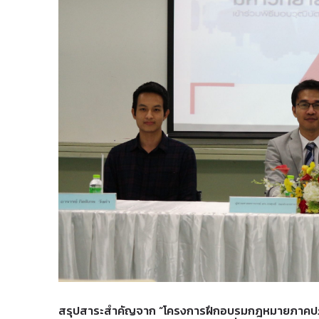
สรุปสาระสำคัญจาก “โครงการฝึกอบรมกฎหมายภาคปฏิบัต