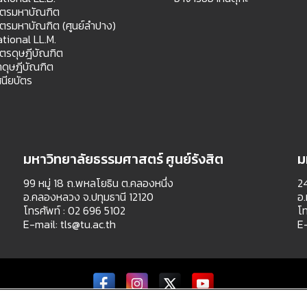
สตรมหาบัณฑิต
สตรมหาบัณฑิต (ศูนย์ลำปาง)
ational LL.M.
สตรดุษฎีบัณฑิต
ดุษฎีบัณฑิต
นียบัตร
มหาวิทยาลัยธรรมศาสตร์ ศูนย์รังสิต
ม
99 หมู่ 18 ถ.พหลโยธิน ต.คลองหนึ่ง
24
อ.คลองหลวง จ.ปทุมธานี 12120
อ.
โทรศัพท์ : 02 696 5102
โท
E-mail:
tls@tu.ac.th
E