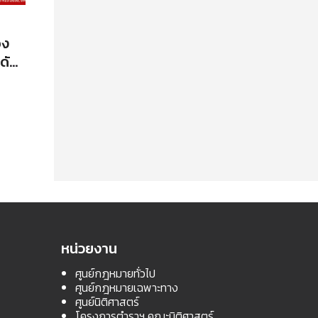
อง
ะดับ
สตร
ร
หน่วยงาน
ศูนย์กฎหมายทั่วไป
ศูนย์กฎหมายเฉพาะทาง
ศูนย์นิติศาสตร์
โครงการตำราฯ คณะนิติศาสตร์