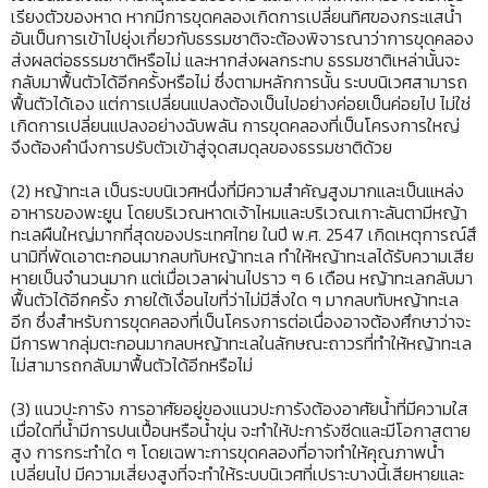
เรียงตัวของหาด หากมีการขุดคลองเกิดการเปลี่ยนทิศของกระแสน้ำ
อันเป็นการเข้าไปยุ่งเกี่ยวกับธรรมชาติจะต้องพิจารณาว่าการขุดคลอง
ส่งผลต่อธรรมชาติหรือไม่ และหากส่งผลกระทบ ธรรมชาติเหล่านั้นจะ
กลับมาฟื้นตัวได้อีกครั้งหรือไม่ ซึ่งตามหลักการนั้น ระบบนิเวศสามารถ
ฟื้นตัวได้เอง แต่การเปลี่ยนแปลงต้องเป็นไปอย่างค่อยเป็นค่อยไป ไม่ใช่
เกิดการเปลี่ยนแปลงอย่างฉับพลัน การขุดคลองที่เป็นโครงการใหญ่
จึงต้องคำนึงการปรับตัวเข้าสู่จุดสมดุลของธรรมชาติด้วย
(2) หญ้าทะเล เป็นระบบนิเวศหนึ่งที่มีความสำคัญสูงมากและเป็นแหล่ง
อาหารของพะยูน โดยบริเวณหาดเจ้าไหมและบริเวณเกาะลันตามีหญ้า
ทะเลผืนใหญ่มากที่สุดของประเทศไทย ในปี พ.ศ. 2547 เกิดเหตุการณ์สึ
นามิที่พัดเอาตะกอนมากลบทับหญ้าทะเล ทำให้หญ้าทะเลได้รับความเสีย
หายเป็นจำนวนมาก แต่เมื่อเวลาผ่านไปราว ๆ 6 เดือน หญ้าทะเลกลับมา
ฟื้นตัวได้อีกครั้ง ภายใต้เงื่อนไขที่ว่าไม่มีสิ่งใด ๆ มากลบทับหญ้าทะเล
อีก ซึ่งสำหรับการขุดคลองที่เป็นโครงการต่อเนื่องอาจต้องศึกษาว่าจะ
มีการพากลุ่มตะกอนมากลบหญ้าทะเลในลักษณะถาวรที่ทำให้หญ้าทะเล
ไม่สามารถกลับมาฟื้นตัวได้อีกหรือไม่
(3) แนวปะการัง การอาศัยอยู่ของแนวปะการังต้องอาศัยน้ำที่มีความใส
เมื่อใดที่น้ำมีการปนเปื้อนหรือน้ำขุ่น จะทำให้ปะการังซีดและมีโอกาสตาย
สูง การกระทำใด ๆ โดยเฉพาะการขุดคลองที่อาจทำให้คุณภาพน้ำ
เปลี่ยนไป มีความเสี่ยงสูงที่จะทำให้ระบบนิเวศที่เปราะบางนี้เสียหายและ