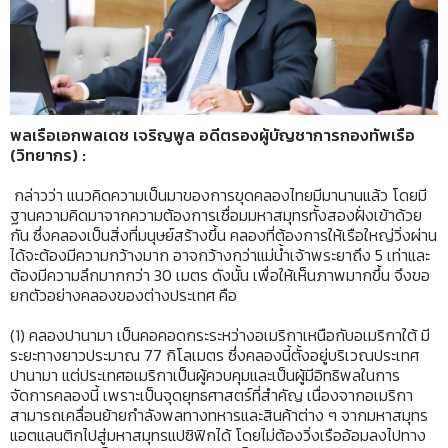
พลเรือเอกพลเดช
เจริญพูล อดีตรองผู้บัญชาการกองทัพเรือ
(วิทยากร)
:
กล่าวว่า แนวคิดความเป็นมาของการขุดคลองไทยมีมานานแล้ว โดยมี
ฐานความคิดมาจากความต้องการเชื่อมมหาสมุทรทั้งสองฝั่งเข้าด้วย
กัน ซึ่งคลองเป็นสิ่งที่มนุษย์สร้างขึ้น คลองที่ต้องการให้เรือใหญ่วิ่งผ่าน
ได้จะต้องมีความกว้างมาก อาจกว้างกว่าแม่น้ำเจ้าพระยาถึง 5 เท่าและ
ต้องมีความลึกมากกว่า 30 เมตร ดังนั้น เพื่อให้เห็นภาพมากขึ้น จึงขอ
ยกตัวอย่างคลองของต่างประเทศ คือ
(1) คลองปานามา เป็นคอคอดกระระหว่างอเมริกาเหนือกับอเมริกาใต้ มี
ระยะทางยาวประมาณ 77 กิโลเมตร ซึ่งคลองนี้ตั้งอยู่บริเวณประเทศ
ปานามา แต่ประเทศอเมริกาเป็นผู้ควบคุมและเป็นผู้มีอิทธิพลในการ
จัดการคลองนี้ เพราะเป็นจุดยุทธศาสตร์ที่สำคัญ เนื่องจากอเมริกา
สามารถเคลื่อนย้ายกำลังพลทางทหารและสินค้าต่าง ๆ จากมหาสมุทร
แอตแลนติกไปสู่มหาสมุทรแปซิฟิกได้ โดยไม่ต้องวิ่งเรืออ้อมลงไปทาง