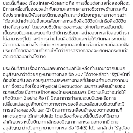
ประเด็นที่สอง เรื่อง Inter-Oceanic คือ การเชื่อมต่อทะเลทั้งสองฝั่งจะ
มีการเคลื่อนที่ของมวลน้ำกับความหลากหลายทางชีวภาพข้ามทะเลกัน
ซึ่งประเทศไทยมีพันธกรณีตามอนุสัญญาว่าด้วยกฎหมายทางทะเลว่า
“ต้องไม่นำเข้าไปในสิ่งแวดล้อมทางทะเลซึ่งสิ่งมีชีวิตใหม่หรือสิ่งมีชีวิต
ต่างถิ่นรุกราน” โดยระบบชีววิทยาของทะเลอ่าวไทยกับทะเลอันดามัน
เป็นระบบนิเวศคนละแบบกัน ถ้ามีการเชื่อมทางน้ำของทะเลทั้งสองนี้ เรา
ไม่สามารถรู้ได้ว่าจะมีการถ่ายโอนสิ่งมีชีวิตและก่อให้เกิดผลกระทบต่อ
สิ่งแวดล้อมอย่างไร ดังนั้น หากจะขุดคลองไทยเชื่อมต่อทะเลทั้งสองฝั่ง
ประเทศไทยต้องตอบคำถามให้ได้ว่าการสร้างคลองจะเกิดผลกระทบต่อ
สิ่งแวดล้อมอย่างไรบ้าง
ประเด็นที่สาม เรื่องภาวะมลพิษทางทะเลที่มีแหล่งกำเนิดมาจากบนบก
อนุสัญญาว่าด้วยกฎหมายทางทะเล ข้อ 207 ได้วางหลักว่า “รัฐมีหน้าที่
ต้องป้องกัน ลด ควบคุมภาวะมลพิษทางทะเลที่มีแหล่งกำเนิดมาจากบน
บก” ซึ่งรวมถึงเรื่อง Physical Destruction และการเคลื่อนย้ายของ
ตะกอนด้วย ซึ่งการสร้างคลองไทยผศ.ดร.นพร มีความเห็นว่าจะก่อให้
เกิดปัญหา 2 อย่าง คือ (1) ปัญหาการทำลายระบบนิเวศหรือการ
เปลี่ยนแปลงรูปลักษณ์ทางกายภาพของสิ่งแวดล้อมในบริเวณที่จะมี
การสร้างคลองขึ้น และ (2) ปัญหาการเคลื่อนย้ายของตะกอนตามที่
ผศ.ดร.สุชาย ได้กล่าวไปแล้ว โดยเรื่องทั้งสองนี้เป็นเรื่องที่มีความ
สำคัญเพราะเป็นปัญหาหลักของปัญหาทางทะเล นอกจากนี้ ตาม
อนุสัญญาว่าด้วยกฎหมายทางทะเล ข้อ 194(5) ได้วางหลักว่า “รัฐต้อง