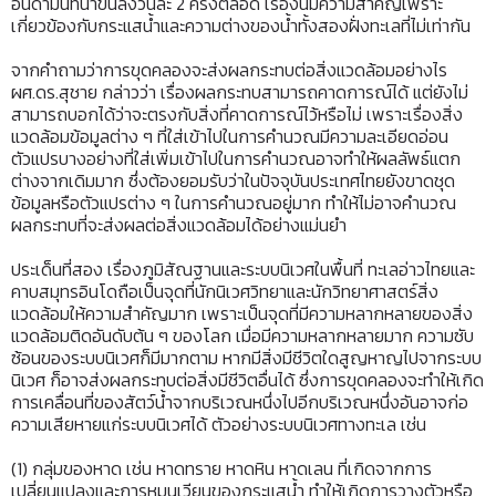
อันดามันที่น้ำขึ้นลงวันละ 2 ครั้งตลอด เรื่องนี้มีความสำคัญเพราะ
เกี่ยวข้องกับกระแสน้ำและความต่างของน้ำทั้งสองฝั่งทะเลที่ไม่เท่ากัน
จากคำถามว่าการขุดคลองจะส่งผลกระทบต่อสิ่งแวดล้อมอย่างไร
ผศ.ดร.สุชาย กล่าวว่า เรื่องผลกระทบสามารถคาดการณ์ได้ แต่ยังไม่
สามารถบอกได้ว่าจะตรงกับสิ่งที่คาดการณ์ไว้หรือไม่ เพราะเรื่องสิ่ง
แวดล้อมข้อมูลต่าง ๆ ที่ใส่เข้าไปในการคำนวณมีความละเอียดอ่อน
ตัวแปรบางอย่างที่ใส่เพิ่มเข้าไปในการคำนวณอาจทำให้ผลลัพธ์แตก
ต่างจากเดิมมาก ซึ่งต้องยอมรับว่าในปัจจุบันประเทศไทยยังขาดชุด
ข้อมูลหรือตัวแปรต่าง ๆ ในการคำนวณอยู่มาก ทำให้ไม่อาจคำนวณ
ผลกระทบที่จะส่งผลต่อสิ่งแวดล้อมได้อย่างแม่นยำ
ประเด็นที่สอง เรื่องภูมิสัณฐานและระบบนิเวศในพื้นที่ ทะเลอ่าวไทยและ
คาบสมุทรอินโดถือเป็นจุดที่นักนิเวศวิทยาและนักวิทยาศาสตร์สิ่ง
แวดล้อมให้ความสำคัญมาก เพราะเป็นจุดที่มีความหลากหลายของสิ่ง
แวดล้อมติดอันดับต้น ๆ ของโลก เมื่อมีความหลากหลายมาก ความซับ
ซ้อนของระบบนิเวศก็มีมากตาม หากมีสิ่งมีชีวิตใดสูญหาญไปจากระบบ
นิเวศ ก็อาจส่งผลกระทบต่อสิ่งมีชีวิตอื่นได้ ซึ่งการขุดคลองจะทำให้เกิด
การเคลื่อนที่ของสัตว์น้ำจากบริเวณหนึ่งไปอีกบริเวณหนึ่งอันอาจก่อ
ความเสียหายแก่ระบบนิเวศได้ ตัวอย่างระบบนิเวศทางทะเล เช่น
(1) กลุ่มของหาด เช่น หาดทราย หาดหิน หาดเลน ที่เกิดจากการ
เปลี่ยนแปลงและการหมุนเวียนของกระแสน้ำ ทำให้เกิดการวางตัวหรือ