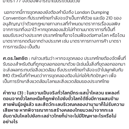
มาตรา 77 จึงต้องพิจารณาในประเด็นนี้ด้วย
นอกจากนี้การขุดคลองยังต้องคำนึงถึง London Dumping
Convention ที่ประเทศไทยกำลังจะเข้าเป็นภาคีด้วย และข้อ 210 ของ
อนุสัญญาว่าด้วยกฎหมายทางทะเลที่กำหนดมาตราการเรื่องมลพิษ
จากการเททิ้งเอาไว้ หากขุดคลองแล้วไม่ทำตามมาตราการที่เป็นที่
ยอมรับระหว่างประเทศ ประเทศไทยก็อาจโดนฟ้องต่อศาลโลก หรือโดน
มาตราการกดดันจากต่างประเทศ เช่น มาตราการทางการค้า มาตรา
การการเมือง เป็นต้น
ศ.ดร.ไผทชิต
:
กล่าวเสริมว่า หากจะขุดคลอง ประเทศไทยต้องจัดพื้นที่
รับรองสำหรับดินที่ถูกขุดลอกออกมาด้วย มิเช่นนั้นสิ่งที่ขุดลอกออกมา
จะส่งผลกระทบต่อสิ่งแวดล้อม ซึ่งประเทศไทยกำลังจะเข้าไปผูกพันกับ
IMO ตัวหนึ่งที่กำหนดว่าการขุดคลองต้องไม่ก่อให้เกิดปัญหา เพื่อ
เป็นการรักษาสิ่งแวดล้อมโลกและสิ่งแวดล้อมของประเทศไทย
คำถาม (3)
: ในความเป็นจริงทั่วโลกมีกระแสน้ำไหลวน แพลงก์
ตอนจากขั้วโลกเหนือก็ถูกพัดไปยังขั้วโลกใต้ซึ่งมีการผสมข้าม
สายพันธุ์อยู่แล้ว และสัตว์ทะเลบริเวณคลองปานามาก็ไม่รับความ
เสียหาย หากพิจารณาการสร้างคลองไทยมวลน้ำจากทะเล
อันดามันไหลไปยังทะเลอ่าวไทยก็น่าจะไม่มีปัญหาอะไรหรือไม่
อย่างไร