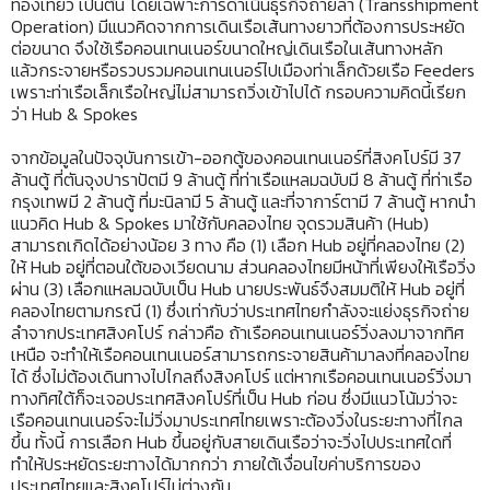
ท่องเที่ยว เป็นต้น โดยเฉพาะการดำเนินธุรกิจถ่ายลำ (Transshipment
Operation) มีแนวคิดจากการเดินเรือเส้นทางยาวที่ต้องการประหยัด
ต่อขนาด จึงใช้เรือคอนเทนเนอร์ขนาดใหญ่เดินเรือในเส้นทางหลัก
แล้วกระจายหรือรวบรวมคอนเทนเนอร์ไปเมืองท่าเล็กด้วยเรือ Feeders
เพราะท่าเรือเล็กเรือใหญ่ไม่สามารถวิ่งเข้าไปได้ กรอบความคิดนี้เรียก
ว่า Hub & Spokes
จากข้อมูลในปัจจุบันการเข้า-ออกตู้ของคอนเทนเนอร์ที่สิงคโปร์มี 37
ล้านตู้ ที่ตันจุงปาราปัตมี 9 ล้านตู้ ที่ท่าเรือแหลมฉบับมี 8 ล้านตู้ ที่ท่าเรือ
กรุงเทพมี 2 ล้านตู้ ที่มะนิลามี 5 ล้านตู้ และที่จาการ์ตามี 7 ล้านตู้ หากนำ
แนวคิด Hub & Spokes มาใช้กับคลองไทย จุดรวมสินค้า (Hub)
สามารถเกิดได้อย่างน้อย 3 ทาง คือ (1) เลือก Hub อยู่ที่คลองไทย (2)
ให้ Hub อยู่ที่ตอนใต้ของเวียดนาม ส่วนคลองไทยมีหน้าที่เพียงให้เรือวิ่ง
ผ่าน (3) เลือกแหลมฉบับเป็น Hub นายประพันธ์จึงสมมติให้ Hub อยู่ที่
คลองไทยตามกรณี (1) ซึ่งเท่ากับว่าประเทศไทยกำลังจะแย่งธุรกิจถ่าย
ลำจากประเทศสิงคโปร์ กล่าวคือ ถ้าเรือคอนเทนเนอร์วิ่งลงมาจากทิศ
เหนือ จะทำให้เรือคอนเทนเนอร์สามารถกระจายสินค้ามาลงที่คลองไทย
ได้ ซึ่งไม่ต้องเดินทางไปไกลถึงสิงคโปร์ แต่หากเรือคอนเทนเนอร์วิ่งมา
ทางทิศใต้ก็จะเจอประเทศสิงคโปร์ที่เป็น Hub ก่อน ซึ่งมีแนวโน้มว่าจะ
เรือคอนเทนเนอร์จะไม่วิ่งมาประเทศไทยเพราะต้องวิ่งในระยะทางที่ไกล
ขึ้น ทั้งนี้ การเลือก Hub ขึ้นอยู่กับสายเดินเรือว่าจะวิ่งไปประเทศใดที่
ทำให้ประหยัดระยะทางได้มากกว่า ภายใต้เงื่อนไขค่าบริการของ
ประเทศไทยและสิงคโปร์ไม่ต่างกัน