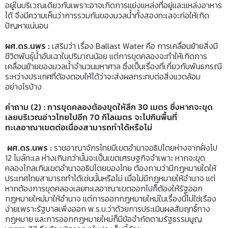
อยู่ในบริเวณเดียวกันเพราะอาจเกิดการแย่งแหล่งที่อยู่และแหล่งอาหาร
ได้ จึงมีความเห็นว่าการรวมกันของมวลน้ำทั้งสองทะเลจะก่อให้เกิด
ปัญหาแน่นอน
ผศ.ดร.นพร
:
เสริมว่า เรื่อง Ballast Water คือ การเคลื่อนย้ายสิ่งมี
ชีวิตพันธุ์น้ำอับเฉาในปริมาณน้อย แต่การขุดคลองจะทำให้เกิดการ
เคลื่อนย้ายของมวลน้ำจำนวนมหาศาล ซึ่งเป็นเรื่องที่เกี่ยวกับพันธกรณี
ระหว่างประเทศที่ต้องตอบให้ได้ว่าจะส่งผลกระทบต่อสิ่งแวดล้อม
อย่างไรบ้าง
คำถาม (2)
: การขุดคลองต้องขุดให้ลึก 30 เมตร ซึ่งหากจะขุด
เลยบริเวณอ่าวไทยไปอีก 70 กิโลเมตร จะไปกินพื้นที่
ทะเลอาณาเขตต่อเนื่องสามารถทำได้หรือไม่
ผศ.ดร.นพร
:
ราชอาณาจักรไทยมีเขตอำนาจอธิปไตยห่างจากฝั่งไป
12 ไมล์ทะเล ห่างเกินกว่านั้นจะเป็นเขตเศรษฐกิจจำเพาะ หากจะขุด
คลองไกลเกินเขตอำนาจอธิปไตยของไทย ต้องถามว่ามีกฎหมายใดให้
ประเทศไทยสามารถทำได้เช่นนั้นหรือไม่ เมื่อไม่มีกฎหมายให้อำนาจ แต่
หากต้องการขุดคลองเลยทะเลอาณาเขตออกไปก็ต้องให้รัฐออก
กฎหมายใหม่มาให้อำนาจ แต่การออกกฎหมายใหม่ในเรื่องนี้ไม่ใช่เรือง
ง่ายเพราะรัฐบาลเพิ่งออก พ.ร.บ.ว่าด้วยการประเมินผลสัมฤทธิ์ทาง
กฎหมาย และการออกกฎหมายใหม่ก็มีข้อจำกัดตามรัฐธรรมนูญ