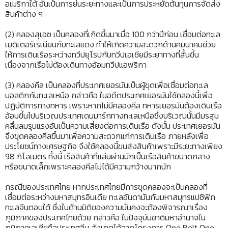
อเมริกาใต้ อันเป็นการย่นระยะทางและเป็นการประหยัดต้นทุนการจัดส่ง
สินค้าต่าง ๆ
(2) คลองสุเอซ เป็นคลองที่เกิดขึ้นมาเมื่อ 100 กว่าปีก่อน เชื่อมต่อทะเล
เมดิเตอร์เรเนียนกับทะเลแดง ทำให้เกิดความสะดวกด้านคมนาคมช่วย
ให้การเดินเรือระหว่างทวีปยุโรปกับทวีปเอเชียมีระยาทางที่สั้นขึ้น
เนื่องจากเรือไม่ต้องเดินทางอ้อมทวีปแอฟริกา
(3) คลองคีล เป็นคลองที่ประเทศเยอรมันเป็นผู้ขุดเพื่อเชื่อมต่อทะเล
บอลติกกับทะเลเหนือ กล่าวคือ ในอดีตประเทศเยอรมันใช้คลองนี้เพื่อ
ปฏิบัติการทางทหาร เพราะหากไม่มีคลองคีล ทหารเยอรมันต้องเดินเรือ
อ้อมขึ้นไปบริเวณประเทศเดนมาร์กทางทะเลเหนือซึ่งบริเวณนั้นมีมรสุม
คลื่นลมรุนแรงอันเป็นความเสี่ยงต่อการเดินเรือ ดังนั้น ประเทศเยอรมัน
จึงขุดคลองคีลขึ้นมาเพื่อความสะดวกแก่การเดินเรือ ภายหลังเพื่อ
ประโยชน์ทางเศรษฐกิจ จึงใช้คลองนี้ขนส่งสินค้าเพราะมีระยะทางเพียง
98 กิโลเมตร ทั้งนี้ เรือสินค้าที่แล่นผ่านมักเป็นเรือสินค้าขนาดกลาง
หรือขนาดเล็กเพราะคลองคีลไม่ได้มีความกว้างมากนัก
กรณีของประเทศไทย หากประเทศไทยมีการขุดคลองจะเป็นคลองที่
เชื่อมต่อระหว่างมหาสมุทรอินเดีย ทะเลอันดามันกับมหาสมุทรแปซิฟิก
ทะเลจีนตอนใต้ ซึ่งในด้านมิติของความมั่นคงจะต้องพิจารณาเรื่อง
ภูมิภาคของประเทศไทยด้วย กล่าวคือ ในปัจจุบันชาติมหาอำนาจใน
ภูมิภาคเอเชียคือประเทศจีน สังเกตได้จากโครงการ One Belt One