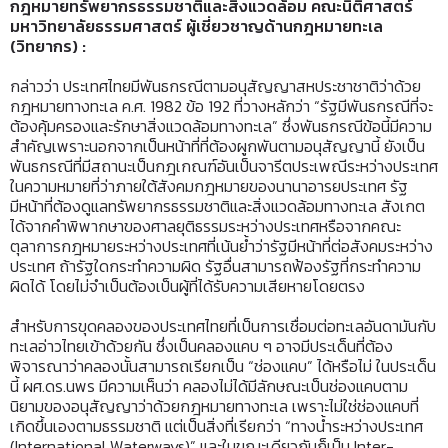
กฎหมายทรัพยากรธรรมชาติและสิ่งแวดล้อม คณะนิติศาสตร์
มหาวิทยาลัยธรรมศาสตร์ ผู้เชี่ยวชาญด้านกฎหมายทะเล
(วิทยากร)
:
กล่าวว่า ประเทศไทยมีพันธกรณีตามอนุสัญญาสหประชาชาติว่าด้วย
กฎหมายทางทะเล ค.ศ. 1982 ข้อ 192 ที่วางหลักว่า “รัฐมีพันธกรณีที่จะ
ต้องคุ้มครองและรักษาสิ่งแวดล้อมทางทะเล” ซึ่งพันธกรณีข้อนี้มีความ
สำคัญเพราะนอกจากเป็นหน้าที่ที่ต้องผูกพันตามอนุสัญญานี้ ยังเป็น
พันธกรณีที่มีสถานะเป็นกฎเกณฑ์อันเป็นจารีตประเพณีระหว่างประเทศ
ในความหมายที่ว่าภายใต้สังคมกฎหมายของนานาอารยประเทศ รัฐ
มีหน้าที่ต้องดูแลทรัพยากรธรรมชาติและสิ่งแวดล้อมทางทะเล สังเกต
ได้จากคำพิพากษาของศาลยุติธรรมระหว่างประเทศหรือจากคณะ
ตุลาการกฎหมายระหว่างประเทศที่เน้นย้ำว่ารัฐมีหน้าที่ต่อสังคมระหว่าง
ประเทศ ถ้ารัฐใดกระทำความผิด รัฐอื่นสามารถฟ้องรัฐที่กระทำความ
ผิดได้ โดยไม่จำเป็นต้องเป็นผู้ที่ได้รับความเสียหายโดยตรง
สำหรับการขุดคลองของประเทศไทยที่เป็นการเชื่อมต่อทะเลอันดามันกับ
ทะเลอ่าวไทยเข้าด้วยกัน ซึ่งเป็นคลองแคบ ๆ อาจมีประเด็นที่ต้อง
พิจารณาว่าคลองนั้นสามารถเรียกเป็น “ช่องแคบ” ได้หรือไม่ ในประเด็น
นี้ ผศ.ดร.นพร มีความเห็นว่า คลองไม่ได้มีลักษณะเป็นช่องแคบตาม
นิยามของอนุสัญญาว่าด้วยกฎหมายทางทะเล เพราะไม่ใช่ช่องแคบที่
เกิดขึ้นเองตามธรรมชาติ แต่เป็นสิ่งที่เรียกว่า “ทางน้ำระหว่างประเทศ
(International Waterways)” และในขณะเดียวกันก็เป็น Inter-