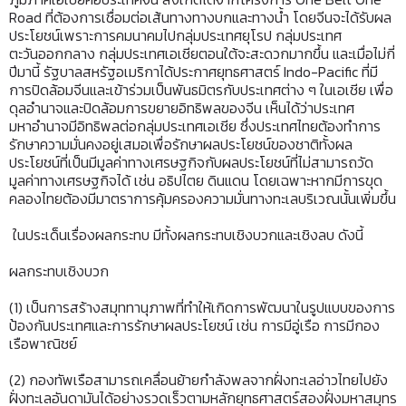
Road ที่ต้องการเชื่อมต่อเส้นทางทางบกและทางน้ำ โดยจีนจะได้รับผล
ประโยชน์เพราะการคมนาคมไปกลุ่มประเทศยุโรป กลุ่มประเทศ
ตะวันออกกลาง กลุ่มประเทศเอเชียตอนใต้จะสะดวกมากขึ้น และเมื่อไม่กี่
ปีมานี้ รัฐบาลสหรัฐอเมริกาได้ประกาศยุทธศาสตร์ Indo-Pacific ที่มี
การปิดล้อมจีนและเข้าร่วมเป็นพันธมิตรกับประเทศต่าง ๆ ในเอเชีย เพื่อ
ดุลอำนาจและปิดล้อมการขยายอิทธิพลของจีน เห็นได้ว่าประเทศ
มหาอำนาจมีอิทธิพลต่อกลุ่มประเทศเอเชีย ซึ่งประเทศไทยต้องทำการ
รักษาความมั่นคงอยู่เสมอเพื่อรักษาผลประโยชน์ของชาติทั้งผล
ประโยชน์ที่เป็นมีมูลค่าทางเศรษฐกิจกับผลประโยชน์ที่ไม่สามารถวัด
มูลค่าทางเศรษฐกิจได้ เช่น อธิปไตย ดินแดน โดยเฉพาะหากมีการขุด
คลองไทยต้องมีมาตราการคุ้มครองความมั่นทางทะเลบริเวณนั้นเพิ่มขึ้น
ในประเด็นเรื่องผลกระทบ มีทั้งผลกระทบเชิงบวกและเชิงลบ ดังนี้
ผลกระทบเชิงบวก
(1) เป็นการสร้างสมุททานุภาพที่ทำให้เกิดการพัฒนาในรูปแบบของการ
ป้องกันประเทศและการรักษาผลประโยชน์ เช่น การมีอู่เรือ การมีกอง
เรือพาณิชย์
(2) กองทัพเรือสามารถเคลื่อนย้ายกำลังพลจากฝั่งทะเลอ่าวไทยไปยัง
ฝั่งทะเลอันดามันได้อย่างรวดเร็วตามหลักยุทธศาสตร์สองฝั่งมหาสมุทร