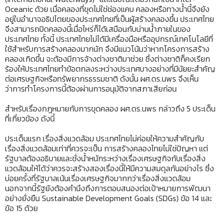
Oceanic ด้วย เมื่อคลองที่ขุดไม่ใช่ช่องแคบ คลองหรือทางน้ำนี้จึงยัง
อยู่ในอำนาจอธิปไตยของประเทศไทยที่เป็นผู้สร้างคลองขึ้น ประเทศไทย
จึงสามารถปิดคลองนี้เมื่อไหร่ก็ได้เสมือนกับน่านน้ำภายในของ
ประเทศไทย ทั้งนี้ ประเทศไทยไม่ได้มีเครื่องมือหรืออุปกรณ์เทคโนโลยีที่
ใช้สำหรับการสร้างคลองมากนัก จึงมีแนวโน้มว่าหากโครงการสร้าง
คลองเกิดขึ้น จะต้องมีการจ้างต่างชาติมาช่วย ซึ่งต่างชาติก็คงเรียก
ร้องให้ประเทศไทยทำข้อตกลงระหว่างประเทศบางอย่างที่มีนัยยะสำคัญ
ต่อเศรษฐกิจหรือทรัพยากรธรรมชาติ ดังนั้น ผศ.ดร.นพร จึงเห็น
ว่าการทำโครงการนี้ต้องผ่านการอนุมัติจากสภาเสียก่อน
สำหรับเรื่องกฎหมายกับการขุดคลอง ผศ.ดร.นพร กล่าวถึง 5 ประเด็น
ที่เกี่ยวข้อง ดังนี้
ประเด็นแรก เรื่องสิ่งแวดล้อม ประเทศไทยไม่ค่อยให้ความสำคัญกับ
เรื่องสิ่งแวดล้อมเท่าที่ควรจะเป็น การสร้างคลองไทยไม่ใช่ปัญหา แต่
รัฐบาลต้องอธิบายและชั่งน้ำหนักระหว่างเรื่องเศรษฐกิจกับเรื่องสิ่ง
แวดล้อมให้ได้ว่าควรจะสร้างสองเรื่องนี้ให้มีความสมดุลกันอย่างไร ซึ่ง
บ่อยครั้งที่รัฐบาลเน้นเรื่องเศรษฐกิจมากกว่าเรื่องสิ่งแวดล้อม
นอกจากนี้รัฐยังต้องคำนึงถึงการตอบสนองต่อเป้าหมายการพัฒนา
อย่างยั่งยืน Sustainable Development Goals (SDGs) ข้อ 14 และ
ข้อ 15 ด้วย