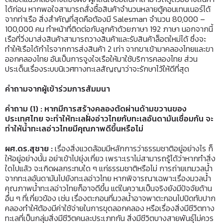
ได้ก่อน หากพอใจสามารถสั่งซื้อสินค้าจำนวนหลายตู้คอนเทนเนอร์ได้
จากท่าเรือ สิ่งสำคัญที่สุดคือต้องมี Salesman จำนวน 80,000 –
100,000 คน ทำหน้าที่ติดต่อกับลูกค้าด้วยภาษา 192 ภาษา นอกจากนี้
เรือที่วิ่งมาส่งสินค้าสามารถวางสินค้าและรับสินค้าล็อตใหม่ได้ ซึ่งจะ
ทำให้เรือได้กำไรจากการส่งสินค้า 2 เท่า จากขาเข้ามาคลองไทยและขา
ออกคลองไทย อันเป็นการจูงใจเรือให้มาใช้บริการคลองไทย ส่วน
ประเด็นเรื่องระบบนิเวศทางทะเลสัญญาว่าจะรักษาไว้ให้ดีที่สุด
คำถามจากผู้เข้าร่วมการสัมมนา
คำถาม (1)
: หากมีการสร้างคลองตัดผ่านด้ามขวานของ
ประเทศไทย จะทำให้ทะเลฝั่งอ่าวไทยกับทะเลอันดามันเชื่อมกัน จะ
ทำให้น้ำทะเลอ่าวไทยมีคุณภาพดีขึ้นหรือไม่
ผศ.ดร.สุชาย
:
เรื่องสิ่งแวดล้อมมีหลักการว่าธรรมชาติอยู่อย่างไร ก็
ให้อยู่อย่างนั้น อย่าเข้าไปยุ่งเกี่ยว เพราะเราไม่สามารถรู้ได้ว่าหากทำสิ่ง
ใดไปแล้ว จะเกิดผลกระทบใด ๆ แก่ธรรมชาติหรือไม่ การถ่ายเทมวลน้ำ
จากทะเลอันดามันไปยังทะเลอ่าวไทย หากพิจารณาเฉพาะเรื่องมวลน้ำ
คุณภาพน้ำทะเลอ่าวไทยก็อาจดีขึ้น แต่ในความเป็นจริงยังมีปัจจัยด้าน
อื่น ๆ ที่เกี่ยวข้อง เช่น เรื่องตะกอนที่มวลน้ำอาจพาตะกอนไปปิดทับปาก
คลองทำให้ต้องมีค่าใช้จ่ายในการขุดลอกคลอง หรือเรื่องสิ่งมีชีวิตทาง
ทะเลที่เป็นกลุ่มสิ่งมีชีวิตคนละประเภทกัน สิ่งมีชีวิตบางสายพันธุ์ไม่ควร