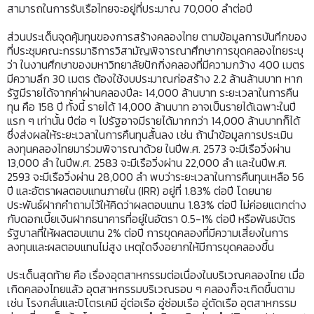
สามารถในการรับเรือไทยจะอยู่ที่ประมาณ 70,000 ลำต่อปี
ส่วนประเด็นจุดคุ้มทุนของการสร้างคลองไทย ตามข้อมูลการบันทึกของ
ที่ประชุมคณะกรรมาธิการวิสามัญพิจารณาศึกษาการขุดคลองไทยระบุ
ว่า ในงานศึกษาของมหาวิทยาลัยปักกิ่งคลองที่มีความกว้าง 400 เมตร
มีความลึก 30 เมตร ต้องใช้งบประมาณก่อสร้าง 2.2 ล้านล้านบาท หาก
รัฐมีรายได้จากค่าผ่านคลองปีละ 14,000 ล้านบาท ระยะเวลาในการคืน
ทุน คือ 158 ปี ทั้งนี้ รายได้ 14,000 ล้านบาท อาจเป็นรายได้เฉพาะในปี
แรก ๆ เท่านั้น ปีต่อ ๆ ไปรัฐอาจมีรายได้มากกว่า 14,000 ล้านบาทก็ได้
ซึ่งส่งผลให้ระยะเวลาในการคืนทุนสั้นลง เช่น ถ้านำข้อมูลการประเมิน
ลงทุนคลองไทยมาร่วมพิจารณาด้วย ในปีพ.ศ. 2573 จะมีเรือวิ่งผ่าน
13,000 ลำ ในปีพ.ศ. 2583 จะมีเรือวิ่งผ่าน 22,000 ลำ และในปีพ.ศ.
2593 จะมีเรือวิ่งผ่าน 28,000 ลำ พบว่าระยะเวลาในการคืนทุนเหลือ 56
ปี และอัตราผลตอบแทนภายใน (IRR) อยู่ที่ 1.83% ต่อปี โดยนาย
ประพันธ์ฝากคำถามไว้ให้คิดว่าผลตอบแทน 1.83% ต่อปี ไม่ค่อยแตกต่าง
กับดอกเบี้ยเงินฝากธนาคารที่อยู่ในอัตรา 0.5-1% ต่อปี หรือพันธบัตร
รัฐบาลที่ให้ผลตอบแทน 2% ต่อปี การขุดคลองที่มีความเสี่ยงในการ
ลงทุนและผลตอบแทนไม่สูง เหตุใดจึงอยากให้มีการขุดคลองขึ้น
ประเด็นสุดท้าย คือ เรื่องอุตสาหกรรมต่อเนื่องในบริเวณคลองไทย เมื่อ
เกิดคลองไทยแล้ว อุตสาหกรรมบริเวณรอบ ๆ คลองก็จะเกิดขึ้นตาม
เช่น โรงกลั่นและปิโตรเคมี อู่ต่อเรือ อู่ซ่อมเรือ อู่ตัดเรือ อุตสาหกรรม