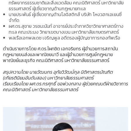
ทรัพยากรธรรมชาติและสิ่งแวดล้อม คณะนิติศาสตร์ มหาวิทยาลัย
ธรรมศาสตร์ ผู้เชี่ยวชาญด้านกฎหมายทะเล
นายประพันธ์ ผู้เชี่ยวชาญด้านโลจิสติกส์ บริษัท โหงวฮกเอเยนซี่
จำกัด
ผศ.ดร.สุชาย วรชนะนันท์ อาจารย์ประจำภาควิชาวิทยาศาสตร์ทาง
ทะเล คณะประมง วิทยาเขตบางเขน มหาวิทยาลัยเกษตรศาสตร์
พลเรือเอกพลเดช เจริญพูล อดีตรองผู้บัญชาการกองทัพเรือ
ดำเนินรายการโดย ศ.ดร.ไผทชิต เอกจริยกร ผู้อำนวยการสถาบัน
กฎหมายขนส่งและพาณิชยนาวี และผู้อำนวยการศูนย์กฎหมาย
พาณิชย์และธุรกิจ คณะนิติศาสตร์ มหาวิทยาลัยธรรมศาสตร์
สรุปความโดย นายวัฒนกร อุทัยวิวัฒน์กุล นิติศาสตรบัณฑิต
(เกียรตินิยมอันดับสอง) มหาวิทยาลัยธรรมศาสตร์
เรียบเรียงโดย ผศ.ดร.กรศุทธิ์ ขอพ่วงกลาง ผู้ช่วยคณบดีฝ่ายวิชาการ
คณะนิติศาสตร์ มหาวิทยาลัยธรรมศาสตร์