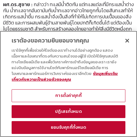
ผศ.ดร.สุชาย :
กล่าวว่า ทะเลมีน้ำติดกัน แต่ทะเลแต่ละที่มีกระแสน้ำต่าง
กัน น้ำทะเลจากอันดามันกับน้ำทะเลจากอ่าวไทยถูกกั้นโดยสันทะเลทำให้
เกิดกระแสน้ำขึ้น กระแสน้ำจึงเป็นสิ่งที่ทำให้ไม่เกิดการปนเปื้อนของสิ่ง
มีชีวิต และการผสมพันธุ์ข้ามสายพันธุ์โดยปกติก็เกิดขึ้นได้ แต่ต้องเป็น
ไปโดยธรรมชาติ สำหรับการสร้างคลองไทยอาจทำให้สิ่งมีชีวิตหนึ่งถูก
เคลื่อนย้ายไปอีกที่หนึ่งและเข้าไปทำลายสิ่งมีชีวิตดั้งเดิมของพื้นที่นั้น
เราต้องขอความยินยอมจากคุณ
ก็ได้ ซึ่งเป็นความเสี่ยงที่ต้องคำนึงถึง ส่วนคลองปานามาเป็นคลองที่
เกิดขึ้นมานาน สิ่งมีชีวิตทางทะเลจึงปรับตัวได้แล้ว หรือกรณีคลองสุ
เราใช้คุกกี้เพื่อช่วยให้ไซต์ของเราทำงานได้อย่างถูกต้อง แสดง
เอซที่เป็นคลองเปิดเชื่อมทะเลเมดิเตอร์เรเนียนกับทะเลแดง สิ่งมีชีวิต
เนื้อหาและโฆษณาที่ตรงกับความสนใจของผู้ใช้ เปิดให้ใช้คุณสมบัติ
ทางทะเลก็เกิดการผสมพันธุ์ข้ามสายพันธุ์อยู่แล้ว แตกต่างกับกรณี
ทางโซเชียลมีเดีย และเพื่อวิเคราะห์การเข้าถึงข้อมูลของเรา เรายัง
ของประเทศไทย
แบ่งปันข้อมูลการใช้งานไซต์กับพาร์ทเนอร์โซเชียลมีเดีย การ
โฆษณาและพาร์ทเนอร์การวิเคราะห์ของเราอีกด้วย
ข้อมูลเพิ่มเติม
Post Views:
1,831
เกี่ยวกับความเป็นส่วนตัวของคุณ
การตั้งค่าคุกกี้
ปฏิเสธทั้งหมด
SEARCH
ยอมรับคุกกี้ทั้งหมด