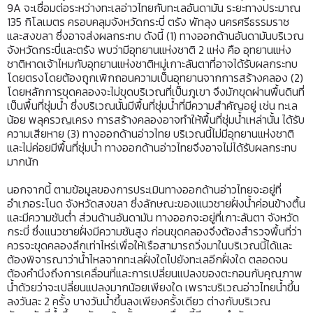
9A จะเชื่อมต่อระหว่างทะเลอ่าวไทยกับทะเลอันดามัน ระยะทางประมาณ
135 กิโลเมตร ครอบคลุมจังหวัดกระบี่ ตรัง พัทลุง นครศรีธรรมราช
และสงขลา ซึ่งอาจส่งผลกระทบ ดังนี้ (1) ทางออกด้านอันดามันบริเวณ
จังหวัดกระบี่และตรัง พบว่ามีอุทยานแห่งชาติ 2 แห่ง คือ อุทยานแห่ง
ชาติหาดเจ้าไหมกับอุทยานแห่งชาติหมู่เกาะลันตาที่อาจได้รับผลกระทบ
โดยตรงโดยต้องถูกเพิกถอนความเป็นอุทยานจากการสร้างคลอง (2)
โดยหลักการขุดคลองจะไม่ขุดบริเวณที่เป็นภูเขา จึงมักขุดผ่านพื้นดินที่
เป็นพื้นที่ชุ่มน้ำ ซึ่งบริเวณนั้นมีพื้นที่ชุ่มน้ำที่มีความสำคัญอยู่ เช่น ทะเล
น้อย พลุครวญเครง การสร้างคลองอาจทำให้พื้นที่ชุ่มน้ำเหล่านั้น ได้รับ
ความเสียหาย (3) ทางออกด้านอ่าวไทย บริเวณนี้ไม่มีอุทยานแห่งชาติ
และไม่ค่อยมีพื้นที่ชุ่มน้ำ ทางออกด้านอ่าวไทยจึงอาจไม่ได้รับผลกระทบ
มากนัก
นอกจากนี้ ตามข้อมูลของการประเมินทางออกด้านอ่าวไทยจะอยู่ที่
อำเภอระโนด จังหวัดสงขลา ซึ่งลักษณะของแนวชายฝั่งน้ำค่อนข้างตื้น
และมีความชันต่ำ ส่วนด้านอันดามัน ทางออกจะอยู่ที่เกาะลันตา จังหวัด
กระบี่ ซึ่งแนวชายฝั่งมีความชันสูง ก่อนขุดคลองจึงต้องสำรวจพื้นที่ว่า
ควรจะขุดคลองลึกเท่าไหร่เพื่อให้เรือสามารถวิ่งมาในบริเวณนี้ได้และ
ต้องพิจารณาว่าน้ำไหลจากทะเลฝั่งใดไปยังทะเลอีกฝั่งใด ตลอดจน
ต้องคำนึงถึงการเคลื่อนที่และการเปลี่ยนแปลงของตะกอนกับคุณภาพ
น้ำด้วยว่าจะเปลี่ยนแปลงมากน้อยเพียงใด เพราะบริเวณอ่าวไทยน้ำขึ้น
ลงวันละ 2 ครั้ง บางวันน้ำขึ้นลงเพียงครั้งเดียว ต่างกับบริเวณ