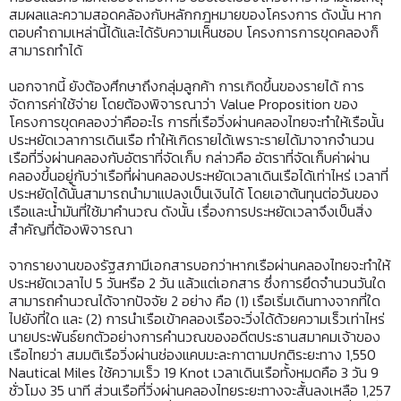
สมผลและความสอดคล้องกับหลักกฎหมายของโครงการ ดังนั้น หาก
ตอบคำถามเหล่านี้ได้และได้รับความเห็นชอบ โครงการการขุดคลองก็
สามารถทำได้
นอกจากนี้ ยังต้องศึกษาถึงกลุ่มลูกค้า การเกิดขึ้นของรายได้ การ
จัดการค่าใช้จ่าย โดยต้องพิจารณาว่า Value Proposition ของ
โครงการขุดคลองว่าคืออะไร การที่เรือวิ่งผ่านคลองไทยจะทำให้เรือนั้น
ประหยัดเวลาการเดินเรือ ทำให้เกิดรายได้เพราะรายได้มาจากจำนวน
เรือที่วิ่งผ่านคลองกับอัตราที่จัดเก็บ กล่าวคือ อัตราที่จัดเก็บค่าผ่าน
คลองขึ้นอยู่กับว่าเรือที่ผ่านคลองประหยัดเวลาเดินเรือได้เท่าไหร่ เวลาที่
ประหยัดได้นั้นสามารถนำมาแปลงเป็นเงินได้ โดยเอาต้นทุนต่อวันของ
เรือและน้ำมันที่ใช้มาคำนวณ ดังนั้น เรื่องการประหยัดเวลาจึงเป็นสิ่ง
สำคัญที่ต้องพิจารณา
จากรายงานของรัฐสภามีเอกสารบอกว่าหากเรือผ่านคลองไทยจะทำให้
ประหยัดเวลาไป 5 วันหรือ 2 วัน แล้วแต่เอกสาร ซึ่งการยึดจำนวนวันใด
สามารถคำนวณได้จากปัจจัย 2 อย่าง คือ (1) เรือเริ่มเดินทางจากที่ใด
ไปยังที่ใด และ (2) การนำเรือเข้าคลองเรือจะวิ่งได้ด้วยความเร็วเท่าไหร่
นายประพันธ์ยกตัวอย่างการคำนวณของอดีตประธานสมาคมเจ้าของ
เรือไทยว่า สมมติเรือวิ่งผ่านช่องแคบมะละกาตามปกติระยะทาง 1,550
Nautical Miles ใช้ความเร็ว 19 Knot เวลาเดินเรือทั้งหมดคือ 3 วัน 9
ชั่วโมง 35 นาที ส่วนเรือที่วิ่งผ่านคลองไทยระยะทางจะสั้นลงเหลือ 1,257