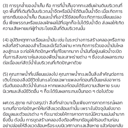
(3) การรุกล้ำของน้ำเค็ม คือ การที่น้ำเค็มจากทะเลซึมผ่านดินบริเวณที่
ขุด พื้นที่ที่เดิมทีเป็นบริเวณน้ำจืดหรือมีน้ำใต้ดินเป็นน้ำจืด เมื่อเกิดการ
แทรกซึมของน้ำเค็ม ดินและน้ำที่เอาไว้ใช้สอยก็จะเกิดการเปลี่ยนแปลง
ขึ้น พืชพรรณหรือแปลงผักผลไม้ที่ปลูกก็จะไม่ได้รับน้ำจืด ส่งผลให้เกิด
ความเสียหายแก่ผู้ทำประโยชน์ในที่ดินบริเวณนั้น
(4) อุบัติเหตุททางเรือและน้ำมัน เช่น ในระหว่างการสร้างคลองหรือภาย
หลังที่สร้างคลองสำเร็จและมีเรือวิ่งผ่าน หากเกิดการรั่วของน้ำมันไหล
ลงสู่ทะเล จะก่อให้เกิดปัญหาที่แก้ไขยากมาก น้ำมันที่อยู่บนผิวน้ำจะปิด
กั้นการสังเคราะห์แสงของพืชน้ำและสาหร่ายต่าง ๆ ซึ่งจะส่งผลกระทบ
ต่อเนื่องแก่สัตว์น้ำในบริเวณที่เกิดปัญหาด้วย
(5) คุณภาพน้ำที่เปลี่ยนแปลงไป คุณภาพน้ำทะเลเป็นสิ่งสำคัญต่อการ
เติบโตของสิ่งมีชีวิตในทะเลโดยเฉพาะแพลงก์ตอนที่เป็นแหล่งอาหาร
เริ่มต้นของสัตว์น้ำในทะเล หากแพลงก์ตอนได้รับความเสียหาย ระบบ
นิเวศและสิ่งมีชีวิตอื่น ๆ ก็จะได้รับผลกระทบเป็นทอด ๆ ต่อไปด้วย
ผศ.ดร.สุชาย กล่าวสรุปว่า สิ่งที่กล่าวมาเป็นเพียงการคาดการณ์ผลก
ระทบที่อาจก่อปัญหาให้แก่สิ่งแวดล้อมเท่านั้น เพราะในปัจจุบันยังขาด
ข้อมูลและตัวแปรต่าง ๆ ที่จะมาช่วยให้การคาดการณ์มีความแม่นยำมาก
ยิ่งขึ้น ดังนั้น การขุดสร้างคลองจึงต้องศึกษาข้อมูลให้รอบด้านก่อน
อย่าปล่อยให้สิ่งแวดล้อมหรือระบบนิเวศทางทะเลเสียหาย แล้วค่อยกลับ