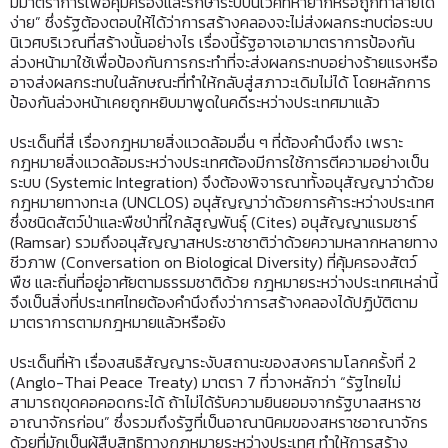
มีมาตราการเพื่อคุ้มครองและรักษาระบบนิเวศที่หายากหรือถูกทำลายได้
ง่าย” ซึ่งรัฐต้องตอบให้ได้ว่าการสร้างคลองจะไม่ส่งผลกระทบต่อระบบ
นิเวศบริเวณที่สร้างนั้นอย่างไร เรื่องนี้รัฐอาจเอามาตราการป้องกัน
ล่วงหน้ามาใช้เพื่อป้องกันการกระทำที่จะส่งผลกระทบอย่างร้ายแรงหรือ
อาจส่งผลกระทบในลักษณะที่ทำให้กลับสู่สภาวะเดิมไม่ได้ โดยหลักการ
ป้องกันล่วงหน้าเคยถูกหยิบมาพูดในคดีระหว่างประเทศมาแล้ว
ประเด็นที่สี่ เรื่องกฎหมายสิ่งแวดล้อมอื่น ๆ ที่ต้องคำนึงถึง เพราะ
กฎหมายสิ่งแวดล้อมระหว่างประเทศต้องมีการใช้การตีความอย่างเป็น
ระบบ (Systemic Integration) จึงต้องพิจารณาทั้งอนุสัญญาว่าด้วย
กฎหมายทางทะเล (UNCLOS) อนุสัญญาว่าด้วยการค้าระหว่างประเทศ
ซึ่งชนิดสัตว์ป่าและพืชป่าที่ใกล้สูญพันธุ์ (Cites) อนุสัญญาแรมซาร์
(Ramsar) รวมถึงอนุสัญญาสหประชาชาติว่าด้วยความหลากหลายทาง
ชีวภาพ (Conversation on Biological Diversity) ที่คุ้มครองสัตว์
พืช และถิ่นที่อยู่อาศัยตามธรรมชาติด้วย กฎหมายระหว่างประเทศเหล่านี้
จึงเป็นสิ่งที่ประเทศไทยต้องคำนึงถึงว่าการสร้างคลองได้ปฏิบัติตาม
มาตราการตามกฎหมายแล้วหรือยัง
ประเด็นที่ห้า เรื่องสนธิสัญญาระงับสถานะของสงครามโลกครั้งที่ 2
(Anglo-Thai Peace Treaty) มาตรา 7 ที่วางหลักว่า “รัฐไทยไม่
สามารถขุดคอคอดกระได้ ถ้าไม่ได้รับความยินยอมจากรัฐบาลสหราช
อาณาจักรก่อน” ซึ่งรวมถึงรัฐที่เป็นอาณานิคมของสหราชอาณาจักร
ด้วยที่มักเป็นผู้สืบสิทธิทางกฎหมายระหว่างประเทศ ทำให้การสร้าง