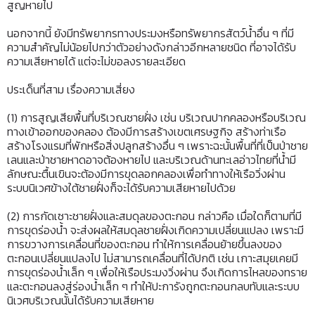
สูญหายไป
นอกจากนี้ ยังมีทรัพยากรทางประมงหรือทรัพยากรสัตว์น้ำอื่น ๆ ที่มี
ความสำคัญไม่น้อยไปกว่าตัวอย่างดังกล่าวอีกหลายชนิด ที่อาจได้รับ
ความเสียหายได้ แต่จะไม่ขอลงรายละเอียด
ประเด็นที่สาม เรื่องความเสี่ยง
(1) การสูญเสียพื้นที่บริเวณชายฝั่ง เช่น บริเวณปากคลองหรือบริเวณ
ทางเข้าออกของคลอง ต้องมีการสร้างเขตเศรษฐกิจ สร้างท่าเรือ
สร้างโรงแรมที่พักหรือสิ่งปลูกสร้างอื่น ๆ เพราะฉะนั้นพื้นที่ที่เป็นป่าชาย
เลนและป่าชายหาดอาจต้องหายไป และบริเวณด้านทะเลอ่าวไทยที่น้ำมี
ลักษณะตื้นเขินจะต้องมีการขุดลอกคลองเพื่อทำทางให้เรือวิ่งผ่าน
ระบบนิเวศข้างใต้ชายฝั่งก็จะได้รับความเสียหายไปด้วย
(2) การกัดเซาะชายฝั่งและสมดุลของตะกอน กล่าวคือ เมื่อใดก็ตามที่มี
การขุดร่องน้ำ จะส่งผลให้สมดุลชายฝั่งเกิดความเปลี่ยนแปลง เพราะมี
การขวางการเคลื่อนที่ของตะกอน ทำให้การเคลื่อนย้ายขึ้นลงของ
ตะกอนเปลี่ยนแปลงไป ไม่สามารถเคลื่อนที่ได้ปกติ เช่น เกาะสมุยเคยมี
การขุดร่องน้ำเล็ก ๆ เพื่อให้เรือประมงวิ่งผ่าน จึงเกิดการไหลของทราย
และตะกอนลงสู่ร่องน้ำเล็ก ๆ ทำให้ปะการังถูกตะกอนกลบทับและระบบ
นิเวศบริเวณนั้นได้รับความเสียหาย