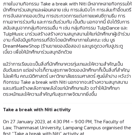
ภายในงานกิจกรรม Take a break with Niti มีหลากหลายกิจกรรมให้
นักศึกษาร่วมสนุกและผ่อนคลาย เช่น การเล่นบิงโก การเล่นเก้าอี้ดนตรี
การจับสลากของขวัญ การประกวดการแต่งกายแฟนซีตามธีม การ
ทานอาหารร่วมกัน และการเต้นร่วมกัน เป็นต้น นอกจากนี้ ยังได้รับการ
สนับสนุนจากกลุ่มกิจกรรมอื่น ๆ เช่น กลุ่มกิจกรรม TulpDance และ
TulpMusic มาร่วมสร้างสร้างความสนุกสนานให้แก่นักศึกษาผู้เข้าร่วม
งาน ทั้งยังมีบูธกิจกรรมที่จัดโดยนักศึกษาภายในคณะ เช่น บูธ
DreamMaewShop (ร้านขายของมือสอง) และบูธดูดวงกับปูประตู
เบี้ยว เพื่อให้นักศึกษาร่วมสนุกอีกด้วย
แม้ว่าการเรียนจะเป็นสิ่งที่นักศึกษาควรทุ่มเทและให้ความสำคัญเป็น
อันดับแรก แต่อย่างไรก็ตามสุขภาพจิตของนักศึกษาก็เป็นสิ่งที่สำคัญ
ไม่แพ้กัน คณะนิติศาสตร์ มหาวิทยาลัยธรรมศาสตร์ ศูนย์ลำปาง หวังว่า
กิจกรรม Take a break with Niti นอกจากจะสร้างความสนุกสนาน
และเสริมสร้างพลังกายพลังใจแก่นักศึกษาแล้ว จะทำให้นักศึกษา
ตระหนักและให้ความสำคัญกับสุขภาพจิตมากยิ่งขึ้น
Take a break with Niti activity
On 27 January 2023, at 4:30 PM – 9:00 PM, The Faculty of
Law, Thammasat University, Lampang Campus organised the
first “Take a break with Niti” activity at