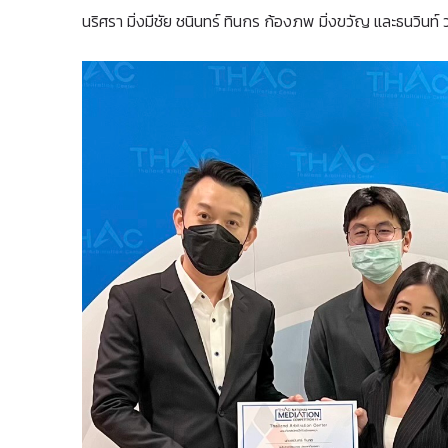
นริศรา มิ่งมีชัย ชนินทร์ ทินกร ก้องภพ มิ่งขวัญ และธนวินท์ 