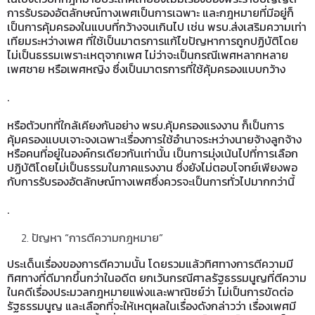
การรับรองอัตลักษณ์ทางเพศเป็นการเฉพาะ และกฎหมายที่มีอยู่ก็
เป็นการคุ้มครองในแบบที่กว้างจนเกินไป เช่น พรบ.ส่งเสริมความเท่า
เทียมระหว่างเพศ ที่ใช้เป็นมาตรการแก้ไขปัญหาการถูกปฏิบัติโดย
ไม่เป็นธรรมเพราะเหตุจากเพศ ไม่ว่าจะเป็นกรณีเพศหลากหลาย
เพศชาย หรือเพศหญิง ซึ่งเป็นมาตรการที่ใช้คุ้มครองแบบกว้าง
.
หรือตัวบทที่ใกล้เคียงกันอย่าง พรบ.คุ้มครองแรงงาน ก็เป็นการ
คุ้มครองแบบเจาะจงเฉพาะเรื่องการใช้อำนาจระหว่างนายจ้างลูกจ้าง
หรือคนที่อยู่ในองค์กรเดียวกันเท่านั้น เป็นการมุ่งเน้นไปที่การเลือก
ปฏิบัติโดยไม่เป็นธรรมในภาคแรงงาน ซึ่งยังไม่ตอบโจทย์เพียงพอ
กับการรับรองอัตลักษณ์ทางเพศซึ่งควรจะเป็นการทั่วไปมากกว่านี้
.
ปัญหา “การตีความกฎหมาย”
ประเด็นเรื่องของการตีความนั้น โดยรวมแล้วทิศทางการตีความมี
ทิศทางที่ดีมากขึ้นกว่าในอดีต ยกเว้นกรณีศาลรัฐธรรมนูญที่ตีความ
ในคดีเรื่องประมวลกฎหมายแพ่งและพาณิชย์ว่า ไม่เป็นการขัดต่อ
รัฐธรรมนูญ และเลือกที่จะให้เหตุผลในเรื่องดังกล่าวว่า
เรื่องเพศมี